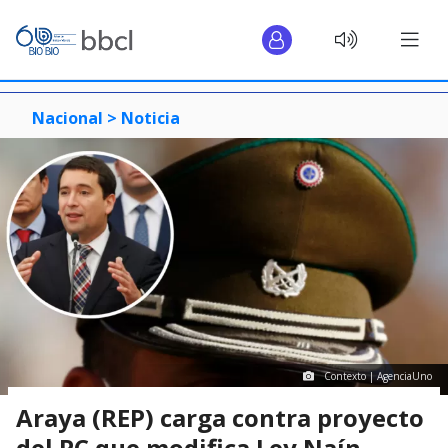
Nacional >
Noticia
Contexto | AgenciaUno
Araya (REP) carga contra proyecto
del PC que modifica Ley Naín-