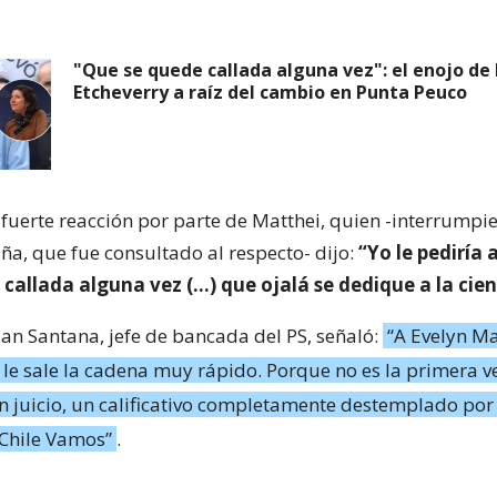
"Que se quede callada alguna vez": el enojo de
Etcheverry a raíz del cambio en Punta Peuco
 fuerte reacción por parte de Matthei, quien -interrumpi
ña, que fue consultado al respecto- dijo:
“Yo le pediría 
callada alguna vez (…) que ojalá se dedique a la cien
uan Santana, jefe de bancada del PS, señaló:
“A Evelyn Ma
 le sale la cadena muy rápido. Porque no es la primera v
n juicio, un calificativo completamente destemplado por 
Chile Vamos”
.