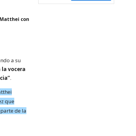
 Matthei con
endo a su
a la vocera
cia”
.
tthei
ez que
parte de la