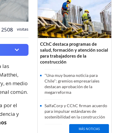
2508
visitas
CChC destaca programas de
salud, formación y atención social
para trabajadores de la
construcción
 las
Matthei,
"Una muy buena noticia para
Chile": gremios empresariales
ry, en medio
destacan aprobación de la
penal común.
megarreforma
 por el
SalfaCorp y CChC firman acuerdo
para impulsar estándares de
idencia y
sostenibilidad en la construcción
hos
MÁS NOTICIAS