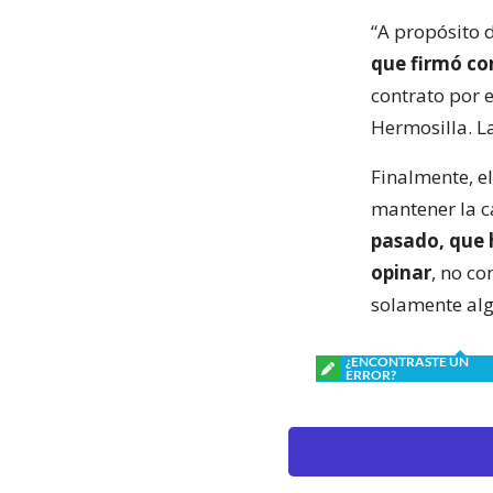
“A propósito d
que firmó co
contrato por e
Hermosilla. La
Finalmente, el
mantener la c
pasado, que 
opinar
, no c
solamente alg
¿ENCONTRASTE UN
ERROR?