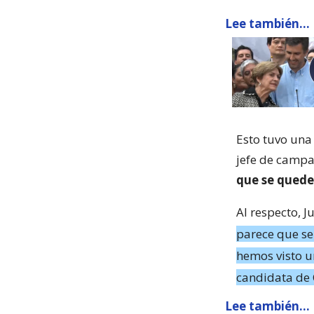
Lee también...
Esto tuvo una
jefe de campa
que se quede 
Al respecto, J
parece que se
hemos visto u
candidata de 
Lee también...