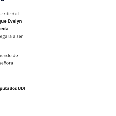
criticó el
que Evelyn
ueda
legara a ser
viendo de
 señora
iputados UDI