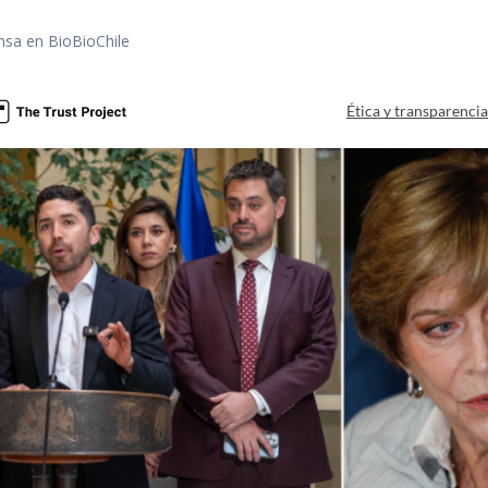
nsa en BioBioChile
Ética y transparenci