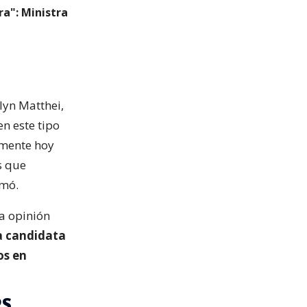
ra": Ministra
lyn Matthei,
en este tipo
lmente hoy
s que
rmó.
la opinión
la candidata
os en
PS