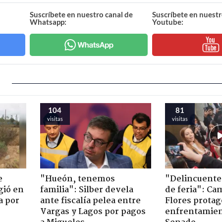
Suscríbete en nuestro canal de
Suscríbete en nuestr
Whatsapp:
Youtube:
104
81
visitas
visitas
e
"Hueón, tenemos
"Delincuente
gió en
familia": Silber devela
de feria": Cam
a por
ante fiscalía pelea entre
Flores prota
Vargas y Lagos por pagos
enfrentamien