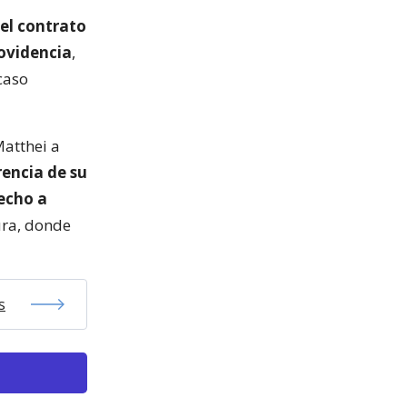
 el contrato
rovidencia
,
caso
Matthei a
rencia de su
echo a
ura, donde
s