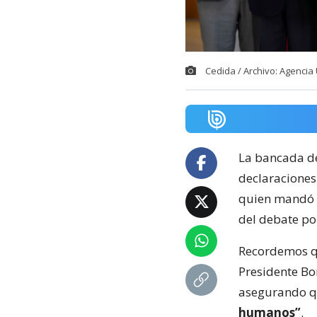
Cedida / Archivo: Agenci
La bancada de
declaraciones
quien mandó a
del debate po
Recordemos qu
Presidente Bor
asegurando q
humanos”
.