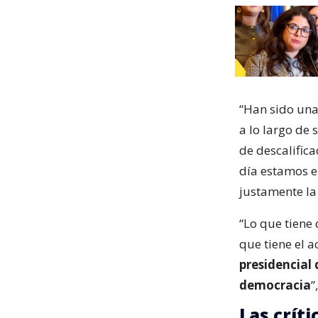
“Han sido una
a lo largo de 
de descalific
día estamos e
justamente la 
“Lo que tiene
que tiene el a
presidencial
democracia
”
Las crít