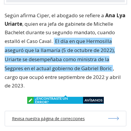
Según afirma Ciper, el abogado se refiere a
Ana Lya
Uriarte
, quien era jefa de gabinete de Michelle
Bachelet durante su segundo mandato, cuando
estalló el Caso Caval.
El día en que Hermosilla
aseguró que la llamaría (5 de octubre de 2022),
Uriarte se desempeñaba como ministra de la
Segpres en el actual gobierno de Gabriel Boric
,
cargo que ocupó entre septiembre de 2022 y abril
de 2023.
¿ENCONTRASTE UN
AVÍSANOS
ERROR?
Revisa nuestra página de correcciones