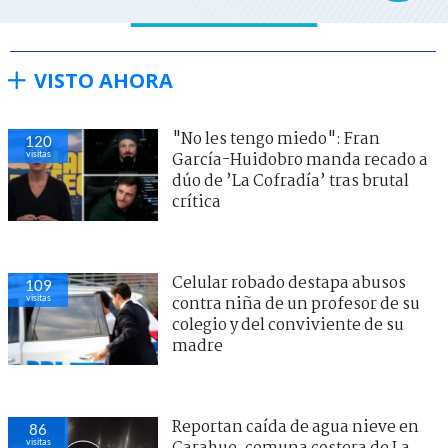
VISTO AHORA
"No les tengo miedo": Fran
120
visitas
García-Huidobro manda recado a
dúo de ’La Cofradía’ tras brutal
crítica
Celular robado destapa abusos
109
visitas
contra niña de un profesor de su
colegio y del conviviente de su
madre
Reportan caída de agua nieve en
86
visitas