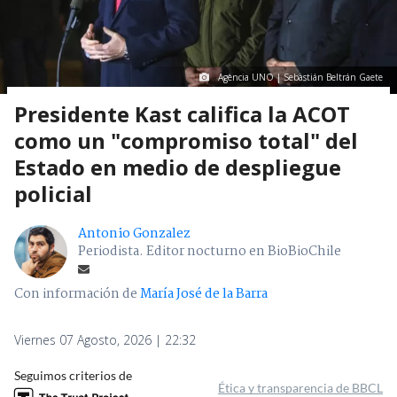
Agencia UNO | Sebastián Beltrán Gaete
Presidente Kast califica la ACOT
como un "compromiso total" del
Estado en medio de despliegue
policial
Antonio Gonzalez
Periodista. Editor nocturno en BioBioChile
Con información de
María José de la Barra
Viernes 07 Agosto, 2026 | 22:32
Seguimos criterios de
Ética y transparencia de BBCL