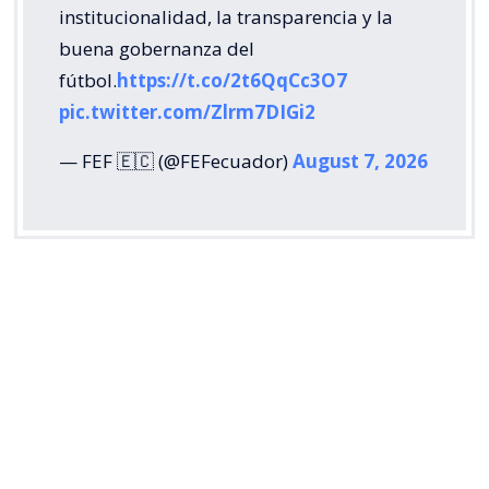
institucionalidad, la transparencia y la
buena gobernanza del
fútbol.
https://t.co/2t6QqCc3O7
pic.twitter.com/Zlrm7DIGi2
— FEF 🇪🇨 (@FEFecuador)
August 7, 2026
La Federación Venezolana de Fútbol (FVF) también
respaldó la rectificación de la FIFA y puso el foco en
la disposición de reconocer los errores cometidos
durante el proceso.
“
Ofrecer disculpas y reconocer los desaciertos del
proceso, lo que a nuestro juicio demuestra la
sindéresis requerida para dirigir las riendas del