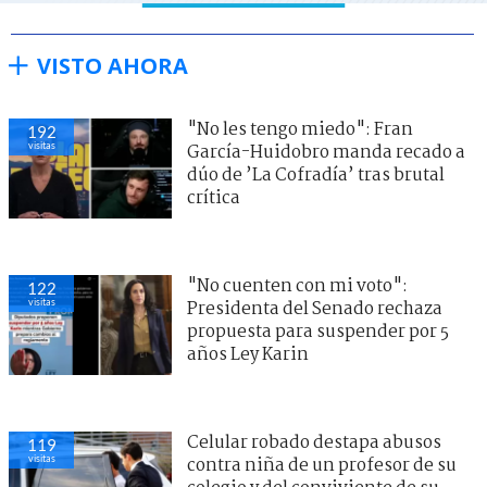
VISTO AHORA
"No les tengo miedo": Fran
192
visitas
García-Huidobro manda recado a
dúo de ’La Cofradía’ tras brutal
crítica
"No cuenten con mi voto":
122
visitas
Presidenta del Senado rechaza
propuesta para suspender por 5
años Ley Karin
Celular robado destapa abusos
119
visitas
contra niña de un profesor de su