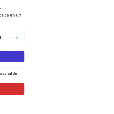
la
aduce en un
s
o canal de