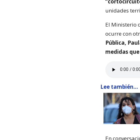
“cortocircuit
unidades terri
El Ministerio 
ocurre con ot
Pública, Pau
medidas que 
Lee también...
En conversació