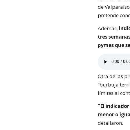
de Valparaíso,
pretende conc
Además,
indi
tres semanas
pymes que se
Otra de las p
“burbuja terri
límites al con
“El indicador
menor o igua
detallaron.