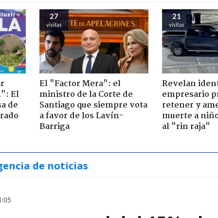
27
21
visitas
visitas
ir
El "Factor Mera": el
Revelan iden
": El
ministro de la Corte de
empresario p
sa de
Santiago que siempre vota
retener y am
trado
a favor de los Lavín-
muerte a niño
Barriga
al "rin raja"
gencia de noticias
1:05