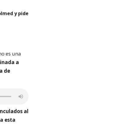
olmed y pide
 no es una
tinada a
a de
inculados al
 a esta