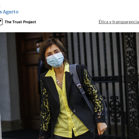
s
s Agurto
Ética y transparenci