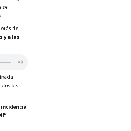
e se
o.
r más de
 y a las
minada
todos los
 incidencia
il”
,