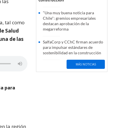
 las
"Una muy buena noticia para
Chile": gremios empresariales
ía, tal como
destacan aprobación de la
megarreforma
de Salud
una de las
SalfaCorp y CChC firman acuerdo
para impulsar estándares de
sostenibilidad en la construcción
MÁS NOTICIAS
ia para
en la región