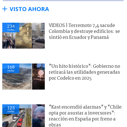
VISTO AHORA
VIDEOS | Terremoto 7,4 sacude
234
visitas
Colombia y destruye edificios: se
sintió en Ecuador y Panamá
"Un hito histórico": Gobierno no
168
visitas
retirará las utilidades generadas
por Codelco en 2025
"Kast encendió alarmas" y "Chile
123
visitas
opta por asustar a inversores":
reacción en España por freno a
obras