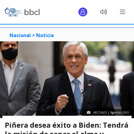
Nacional >
Noticia
ARCHIVO | Agencia UNO
Piñera desea éxito a Biden: Tendrá
la misión de sanar el alma y