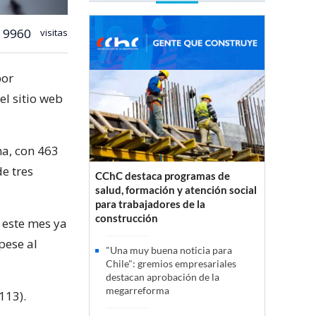
9960
visitas
por
l sitio web
na, con 463
de tres
CChC destaca programas de
salud, formación y atención social
para trabajadores de la
construcción
e este mes ya
pese al
"Una muy buena noticia para
Chile": gremios empresariales
destacan aprobación de la
megarreforma
113).