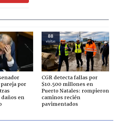
88
visitas
 senador
CGR detecta fallas por
 pareja por
$10.500 millones en
tras
Puerto Natales: rompieron
n daños en
caminos recién
o
pavimentados