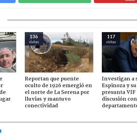
136
117
visitas
visitas
e
Reportan que puente
Investigan a
or
oculto de 1926 emergió en
Espinoza y su
 de
el norte de La Serena por
presunta VIF 
jugar
lluvias y mantuvo
discusión co
conectividad
departament
a