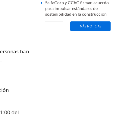
SalfaCorp y CChC firman acuerdo
para impulsar estándares de
sostenibilidad en la construcción
MÁS NOTICIAS
 personas han
.
ción
1:00 del