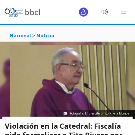
Nacional >
Noticia
Fotografía: El presbítero Tito Rivera Muñoz.
Violación en la Catedral: Fiscalía
pide formalizar a Tito Rivera por