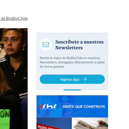
a de BioBioChile