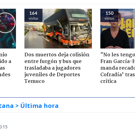
164
150
visitas
visitas
nio
Dos muertos deja colisión
"No les teng
ido a
entre furgón y bus que
Fran García-
ras
trasladaba a jugadores
manda recado
ndes
juveniles de Deportes
Cofradía’ tras
Temuco
crítica
tana
> Última hora
0:15