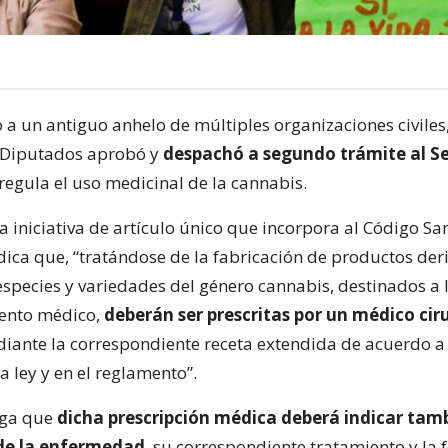
a un antiguo anhelo de múltiples organizaciones civiles,
 Diputados aprobó y
despachó a segundo trámite al 
regula el uso medicinal de la cannabis.
a iniciativa de artículo único que incorpora al Código Sa
ica que, “tratándose de la fabricación de productos der
especies y variedades del género cannabis, destinados a 
iento médico,
deberán ser prescritas por un médico cir
diante la correspondiente receta extendida de acuerdo a 
a ley y en el reglamento”.
ega que
dicha prescripción médica deberá indicar tamb
de la enfermedad
, su correspondiente tratamiento y la