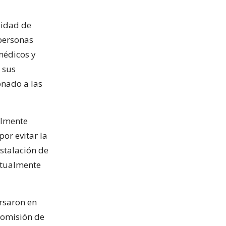
sidad de
personas
médicos y
 sus
onado a las
palmente
or evitar la
nstalación de
ntualmente
ersaron en
Comisión de