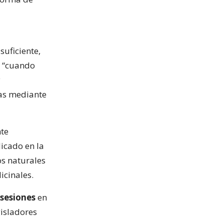
suficiente,
, “cuando
y
das mediante
nte
icado en la
os naturales
icinales.
 sesiones
en
gisladores