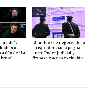
98
visitas
o miedo":
El millonario negocio de la
Huidobro
jurisprudencia: la pugna
 a dúo de ’La
entre Poder Judicial y
 brutal
firma que acusa exclusión