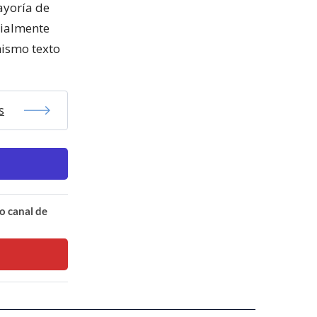
ayoría de
cialmente
mismo texto
s
o canal de