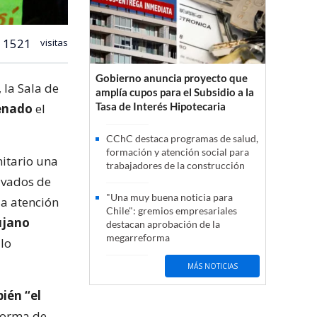
1521
visitas
Gobierno anuncia proyecto que
 la Sala de
amplía cupos para el Subsidio a la
Tasa de Interés Hipotecaria
Senado
el
CChC destaca programas de salud,
formación y atención social para
nitario una
trabajadores de la construcción
ivados de
"Una muy buena noticia para
la atención
Chile": gremios empresariales
ujano
destacan aprobación de la
megarreforma
lo
MÁS NOTICIAS
ién “el
 forma de