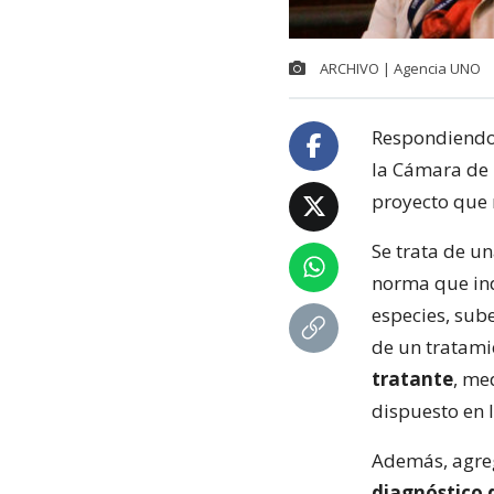
ARCHIVO | Agencia UNO
Respondiendo 
la Cámara de
proyecto que 
Se trata de un
norma que ind
especies, sub
de un tratam
tratante
, me
dispuesto en l
Además, agr
diagnóstico 