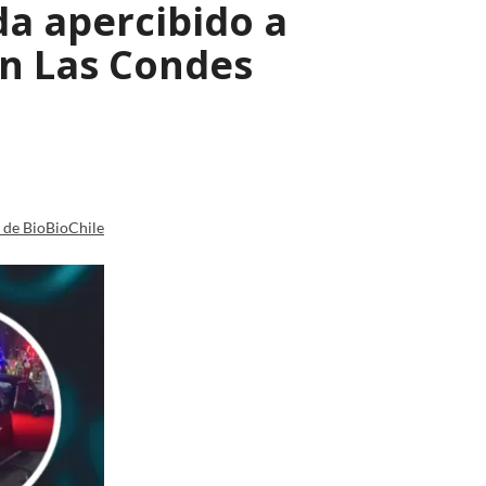
a apercibido a
en Las Condes
a de BioBioChile