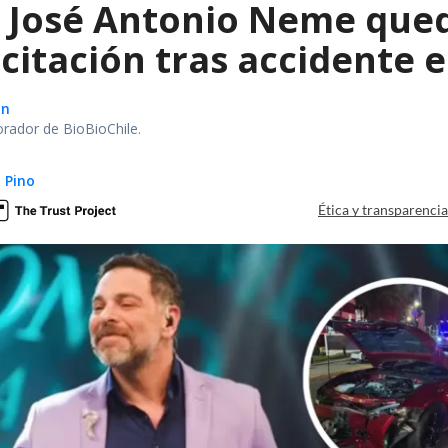
a José Antonio Neme qued
citación tras accidente 
ón
orador de BioBioChile.
 Pino
Ética y transparenci