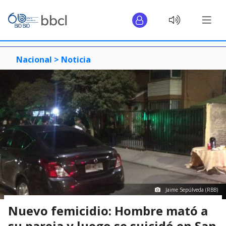
Nacional >
Noticia
Jaime Sepúlveda (RBB)
Nuevo femicidio: Hombre mató a
su pareja y luego se suicidó en San