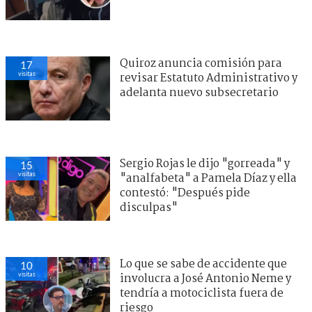
Quiroz anuncia comisión para
17
visitas
revisar Estatuto Administrativo y
adelanta nuevo subsecretario
Sergio Rojas le dijo "gorreada" y
15
visitas
"analfabeta" a Pamela Díaz y ella
contestó: "Después pide
disculpas"
Lo que se sabe de accidente que
10
visitas
involucra a José Antonio Neme y
tendría a motociclista fuera de
riesgo