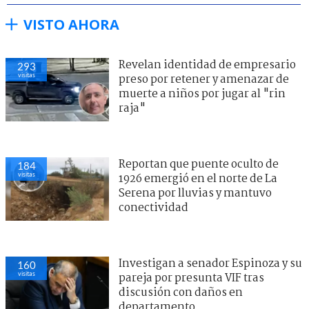
VISTO AHORA
Revelan identidad de empresario
293
visitas
preso por retener y amenazar de
muerte a niños por jugar al "rin
raja"
Reportan que puente oculto de
184
visitas
1926 emergió en el norte de La
Serena por lluvias y mantuvo
conectividad
Investigan a senador Espinoza y su
160
visitas
pareja por presunta VIF tras
discusión con daños en
departamento