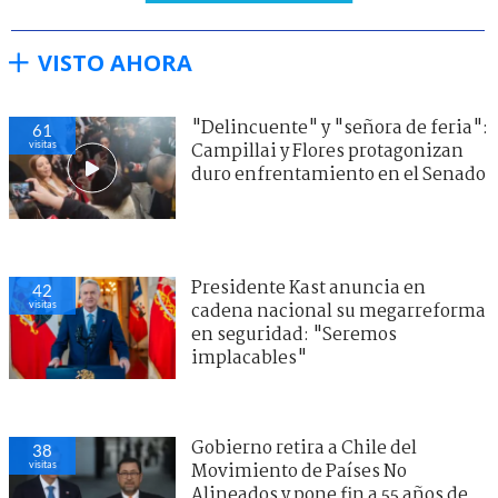
VISTO AHORA
"Delincuente" y "señora de feria":
61
visitas
Campillai y Flores protagonizan
duro enfrentamiento en el Senado
Presidente Kast anuncia en
42
visitas
cadena nacional su megarreforma
en seguridad: "Seremos
implacables"
Gobierno retira a Chile del
38
visitas
Movimiento de Países No
Alineados y pone fin a 55 años de