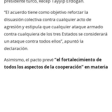
presidente turco, Recep Tayyip Erdogan.
“El acuerdo tiene como objetivo reforzar la
disuasión colectiva contra cualquier acto de
agresión y estipula que cualquier ataque armado
contra cualquiera de los tres Estados se considerará
un ataque contra todos ellos”, apuntó la
declaración.
Asimismo, el pacto prevé
“el fortalecimiento de
todos los aspectos de la cooperación” en materia
de defensa
de estos tres países aliados, que en
estos momentos están participando además en los
esfuerzos de mediación para poner fin a las guerras
de Irán y de la Franja de Gaza, y en un contexto
especialmente crítico para Arabia Saudita.