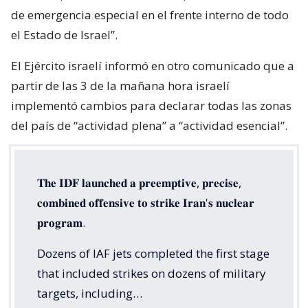
de emergencia especial en el frente interno de todo
el Estado de Israel”.
El Ejército israelí informó en otro comunicado que a
partir de las 3 de la mañana hora israelí
implementó cambios para declarar todas las zonas
del país de “actividad plena” a “actividad esencial”.
𝐓𝐡𝐞 𝐈𝐃𝐅 𝐥𝐚𝐮𝐧𝐜𝐡𝐞𝐝 𝐚 𝐩𝐫𝐞𝐞𝐦𝐩𝐭𝐢𝐯𝐞, 𝐩𝐫𝐞𝐜𝐢𝐬𝐞,
𝐜𝐨𝐦𝐛𝐢𝐧𝐞𝐝 𝐨𝐟𝐟𝐞𝐧𝐬𝐢𝐯𝐞 𝐭𝐨 𝐬𝐭𝐫𝐢𝐤𝐞 𝐈𝐫𝐚𝐧'𝐬 𝐧𝐮𝐜𝐥𝐞𝐚𝐫
𝐩𝐫𝐨𝐠𝐫𝐚𝐦.
Dozens of IAF jets completed the first stage
that included strikes on dozens of military
targets, including…