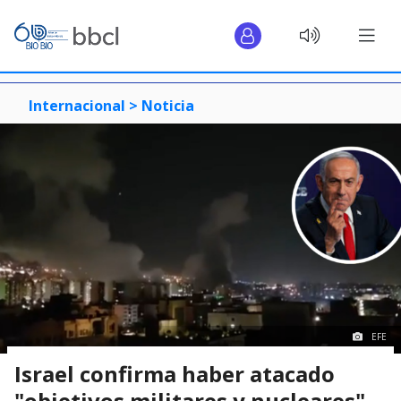
Internacional >
Noticia
EFE
Israel confirma haber atacado
"objetivos militares y nucleares"