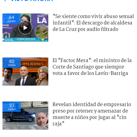
"Se siente como vivir abuso sexual
64
visitas
infantil": El descargo de alcaldesa
de La Cruz por audio filtrado
El "Factor Mera": el ministro de la
40
visitas
Corte de Santiago que siempre
vota a favor de los Lavín-Barriga
Revelan identidad de empresario
33
visitas
preso por retener y amenazar de
muerte a niños por jugar al "rin
raja"