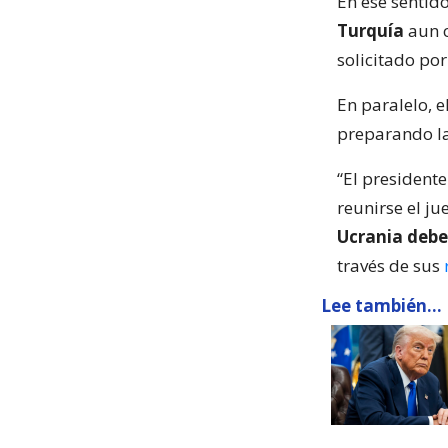
En ese sentid
Turquía
aun 
solicitado por
En paralelo, 
preparando la
“El presidente
reunirse el ju
Ucrania deb
través de sus
Lee también...