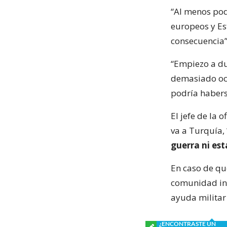
“Al menos podr
europeos y Es
consecuencia”
“Empiezo a du
demasiado ocu
podría haberse
El jefe de la 
va a Turquía,
guerra ni est
En caso de qu
comunidad int
ayuda militar
¿ENCONTRASTE UN