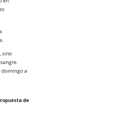
o en
es
a
a.
, sino
 sangre.
l domingo a
propuesta de