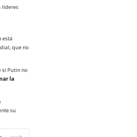
 líderes
 está
dial, que no
 si Putin no
nar la
a
ente su
s