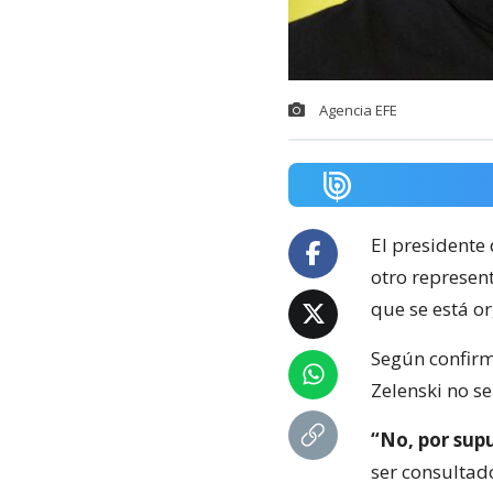
Agencia EFE
El presidente
otro represen
que se está o
Según confirmó
Zelenski no se
“No, por supu
ser consultad