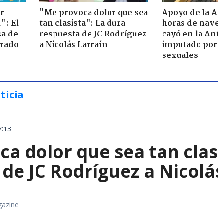
ir
"Me provoca dolor que sea
Apoyo de la 
": El
tan clasista": La dura
horas de nave
sa de
respuesta de JC Rodríguez
cayó en la An
trado
a Nicolás Larraín
imputado por 
sexuales
ticia
7:13
a dolor que sea tan clas
de JC Rodríguez a Nicolá
gazine