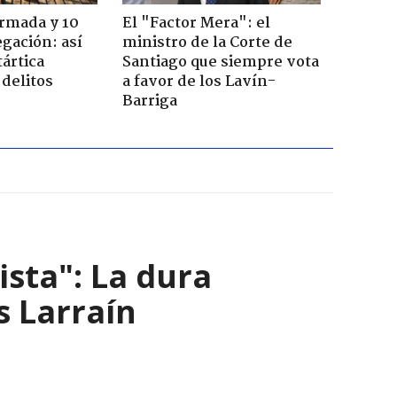
Armada y 10
El "Factor Mera": el
gación: así
ministro de la Corte de
tártica
Santiago que siempre vota
delitos
a favor de los Lavín-
Barriga
ista": La dura
s Larraín