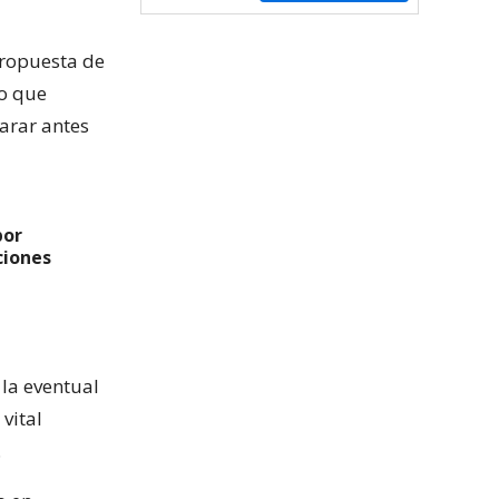
propuesta de
go que
larar antes
por
ciones
 la eventual
vital
.