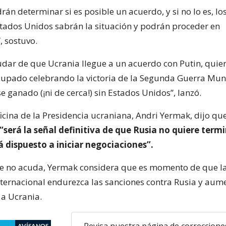
án determinar si es posible un acuerdo, y si no lo es, los
tados Unidos sabrán la situación y podrán proceder en
, sostuvo.
dar de que Ucrania llegue a un acuerdo con Putin, quien
pado celebrando la victoria de la Segunda Guerra Mun
 ganado (¡ni de cerca!) sin Estados Unidos”, lanzó.
oficina de la Presidencia ucraniana, Andri Yermak, dijo que
“será la señal definitiva de que Rusia no quiere termi
á dispuesto a iniciar negociaciones”.
e no acuda, Yermak considera que es momento de que l
ernacional endurezca las sanciones contra Rusia y aum
 a Ucrania.
Revisa nuestra página de correccione
AVÍSANOS