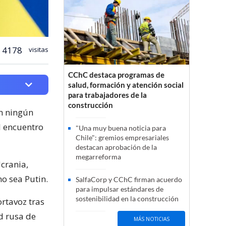
4178
visitas
CChC destaca programas de
salud, formación y atención social
para trabajadores de la
construcción
on ningún
el encuentro
"Una muy buena noticia para
Chile": gremios empresariales
destacan aprobación de la
megarreforma
Ucrania,
no sea Putin.
SalfaCorp y CChC firman acuerdo
para impulsar estándares de
sostenibilidad en la construcción
ortavoz tras
d rusa de
MÁS NOTICIAS