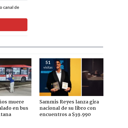
o canal de
51
visitas
años muere
Sammis Reyes lanza gira
alado en bus
nacional de su libro con
ntana
encuentros a $39.990