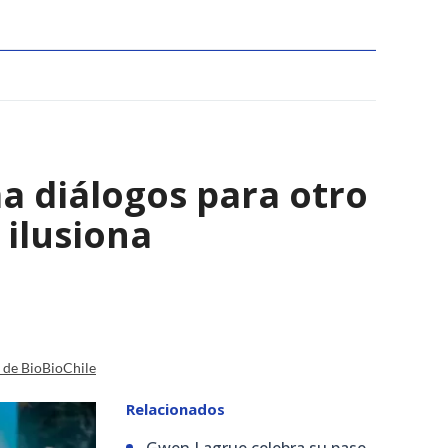
a diálogos para otro
 ilusiona
a de BioBioChile
Relacionados
Gwen Lagrue celebra su pase