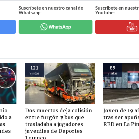
Suscríbete en nuestro canal de
Suscríbete en nuestr
Whatsapp:
Youtube:
121
89
visitas
visitas
nio
Dos muertos deja colisión
Joven de 19 
ido a
entre furgón y bus que
tras ser apuñ
ras
trasladaba a jugadores
RED en La Pi
ndes
juveniles de Deportes
Temuco