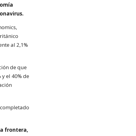
nomía
ronavirus.
onomics,
ritánico
rente al 2,1%
ción de que
% y el 40% de
ación
o completado
la frontera,