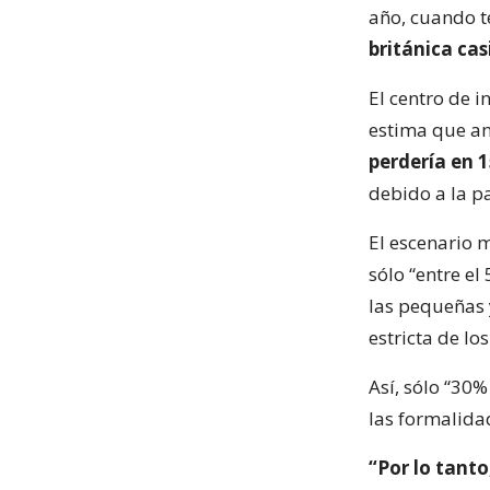
año, cuando t
británica cas
El centro de i
estima que an
perdería en 
debido a la p
El escenario 
sólo “entre el
las pequeñas 
estricta de lo
Así, sólo “30
las formalida
“Por lo tanto