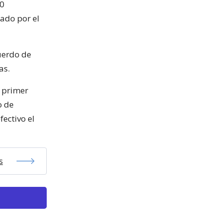
00
ado por el
uerdo de
as.
l primer
o de
fectivo el
s