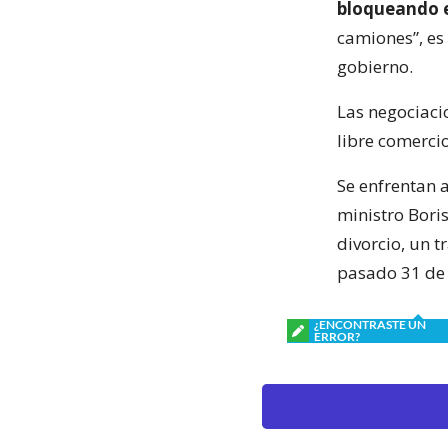
bloqueando e
camiones”, es
gobierno.
Las negociaci
libre comerci
Se enfrentan 
ministro Bori
divorcio, un t
pasado 31 de 
¿ENCONTRASTE UN
ERROR?