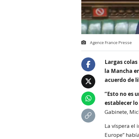
Agence France Presse
Largas colas
la Mancha en
acuerdo de li
“Esto no es u
establecer lo
Gabinete, Mic
La víspera el 
Europe” había