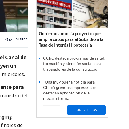
Gobierno anuncia proyecto que
362
visitas
amplía cupos para el Subsidio a la
Tasa de Interés Hipotecaria
el Canal de
CChC destaca programas de salud,
formación y atención social para
uyen un
trabajadores de la construcción
l miércoles.
"Una muy buena noticia para
dente para
Chile": gremios empresariales
destacan aprobación de la
 ministro del
megarreforma
MÁS NOTICIAS
anging
finales de