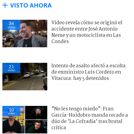
VISTO AHORA
Video revela cómo se originó el
34
visitas
accidente entre José Antonio
Neme y un motociclista en Las
Condes
Intento de asalto afectó a escolta
21
visitas
de exministro Luis Cordero en
Vitacura: hay 5 detenidos
"No les tengo miedo": Fran
10
visitas
García-Huidobro manda recado a
dúo de ’La Cofradía’ tras brutal
crítica