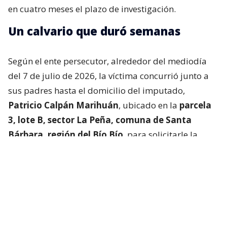
en cuatro meses el plazo de investigación.
Un calvario que duró semanas
Según el ente persecutor, alrededor del mediodía
del 7 de julio de 2026, la víctima concurrió junto a
sus padres hasta el domicilio del imputado,
Patricio Calpán Marihuán
, ubicado en la
parcela
3, lote B, sector La Peña, comuna de Santa
Bárbara, región del Bío Bío
, para solicitarle la
devolución de una motosierra que le habían
prestado.
El imputado aceptó entregar la especie,
bajo la
condición de que la víctima se quedara a
conversar a solas con él.
Lo que fue aceptado por