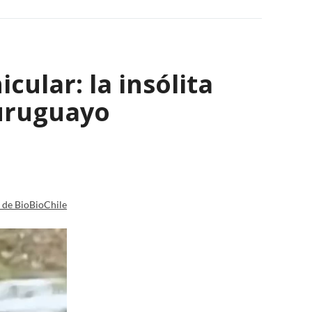
ular: la insólita
 uruguayo
a de BioBioChile