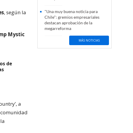
es
, según la
"Una muy buena noticia para
Chile": gremios empresariales
destacan aprobación de la
megarreforma
amp Mystic
MÁS NOTICIAS
os de
as
ountry’, a
la comunidad
 la