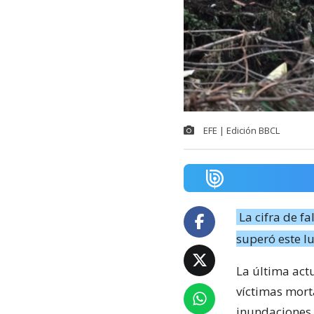
EFE | Edición BBCL
La cifra de f
superó este l
La última act
víctimas morta
inundaciones 