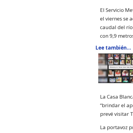
El Servicio M
el viernes se
caudal del rí
con 9,9 metros
Lee también...
La Casa Blanca
“brindar el a
prevé visitar 
La portavoz pr