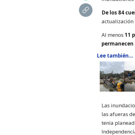
De los 84 cu
actualización
Al menos
11 
permanecen 
Lee también...
Las inundacion
las afueras d
tenía planeada
Independenci