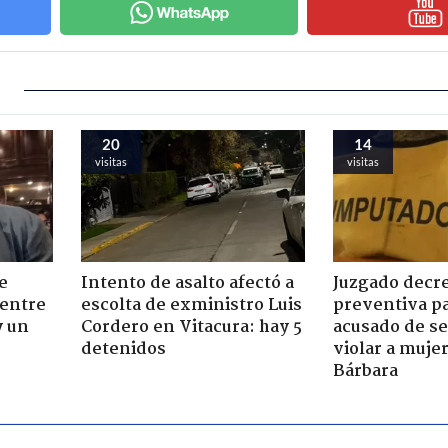
20
14
visitas
visitas
e
Intento de asalto afectó a
Juzgado decre
 entre
escolta de exministro Luis
preventiva pa
y un
Cordero en Vitacura: hay 5
acusado de se
detenidos
violar a muje
Bárbara