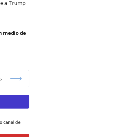
tre a Trump
en medio de
s
o canal de