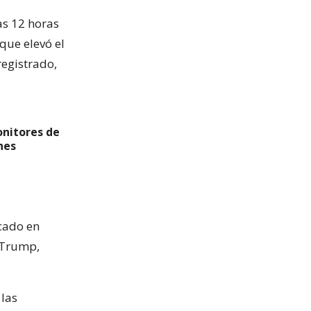
as 12 horas
que elevó el
registrado,
onitores de
nes
ocado en
d Trump,
 las