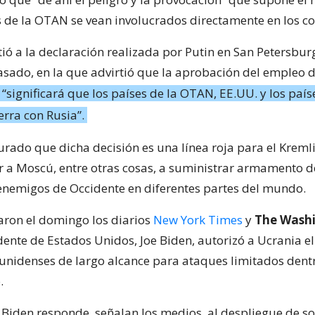
s de la OTAN se vean involucrados directamente en los c
tió a la declaración realizada por Putin en San Petersbur
sado, en la que advirtió que la aprobación del empleo d
“significará que los países de la OTAN, EE.UU. y los paí
erra con Rusia”.
urado que dicha decisión es una línea roja para el Kreml
r a Moscú, entre otras cosas, a suministrar armamento d
 enemigos de Occidente en diferentes partes del mundo.
ron el domingo los diarios
New York Times
y
The Wash
dente de Estados Unidos, Joe Biden, autorizó a Ucrania e
nidenses de largo alcance para ataques limitados dent
.
 Biden responde, señalan los medios, al despliegue de s