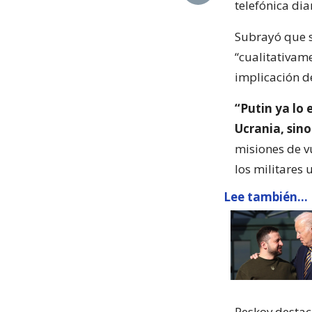
telefónica dia
Subrayó que s
“cualitativam
implicación d
“Putin ya lo 
Ucrania, sino
misiones de vu
los militares 
Lee también...
Peskov destac