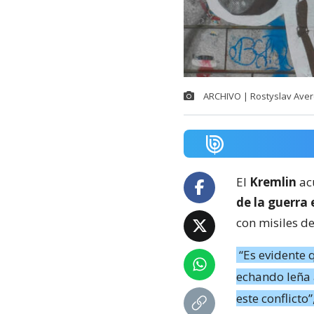
ARCHIVO | Rostyslav Aver
El
Kremlin
acu
de la guerra
con misiles de
“Es evidente 
echando leña 
este conflicto