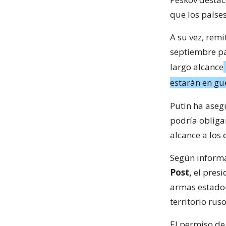
que los paíse
A su vez, remi
septiembre pa
largo alcance
estarán en gu
Putin ha aseg
podría obliga
alcance a los
Según informa
Post,
el presi
armas estadou
territorio ruso
El permiso de