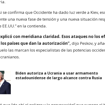
ria.
i se confirma que Occidente ha dado luz verde a Kiev, eso
ente una nueva fase de tensión y una nueva situación res
e EE.UU.” en la contienda.
explicó con meridiana claridad. Esos ataques no los e
 los países que dan la autorización”,
dijo Peskov, y aña
elo las marcan los especialistas de las potencias occide
ucranianos.
Biden autoriza a Ucrania a usar armamento
estadounidense de largo alcance contra Rusia
ó que “de ahí el peligro y la provocación” que supone el