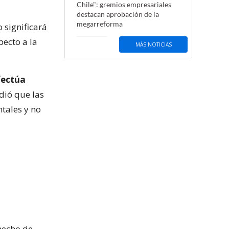
Chile": gremios empresariales
destacan aprobación de la
megarreforma
 significará
pecto a la
MÁS NOTICIAS
fectúa
dió que las
ntales y no
 hecho de