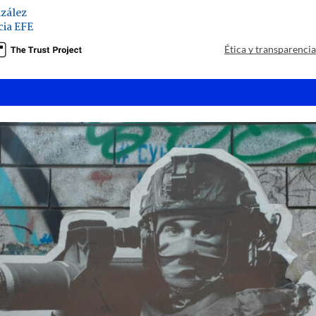
zález
ia EFE
Ética y transparenci