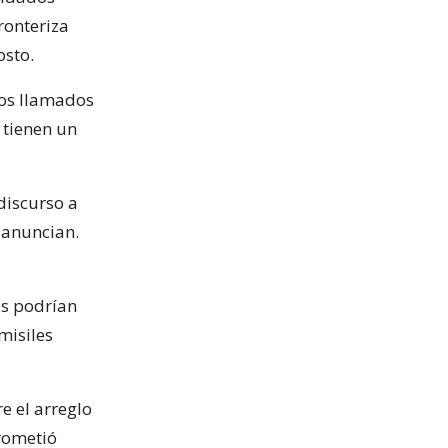
ronteriza
osto.
dos llamados
 tienen un
discurso a
 anuncian.
es podrían
misiles
e el arreglo
rometió