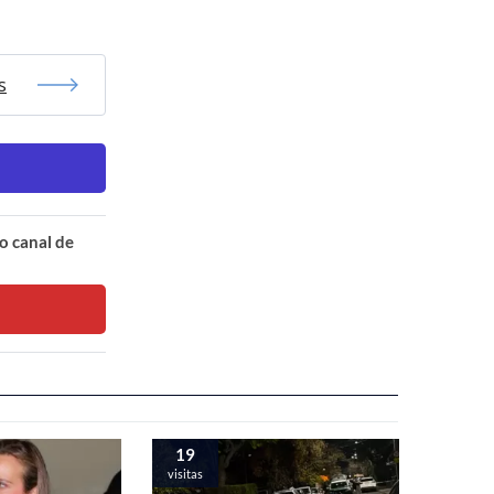
s
o canal de
19
visitas