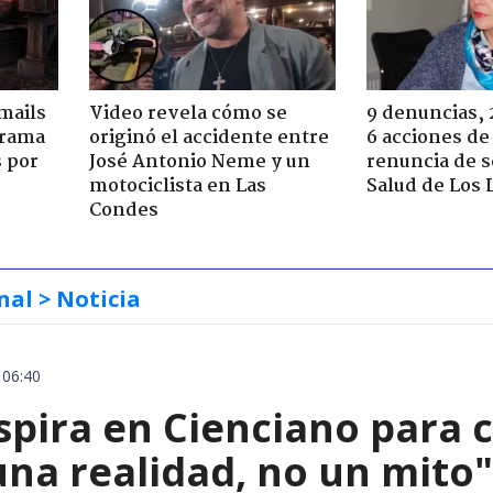
mails
Video revela cómo se
9 denuncias, 
 trama
originó el accidente entre
6 acciones de
s por
José Antonio Neme y un
renuncia de 
motociclista en Las
Salud de Los 
Condes
nal
> Noticia
 06:40
spira en Cienciano para c
una realidad, no un mito"