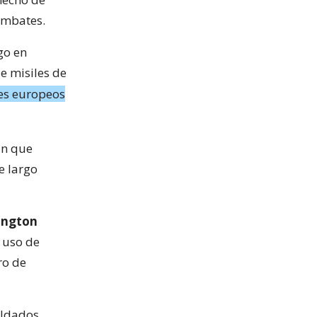
ombates.
go en
e misiles de
ses europeos
in que
e largo
ington
l uso de
ro de
oldados