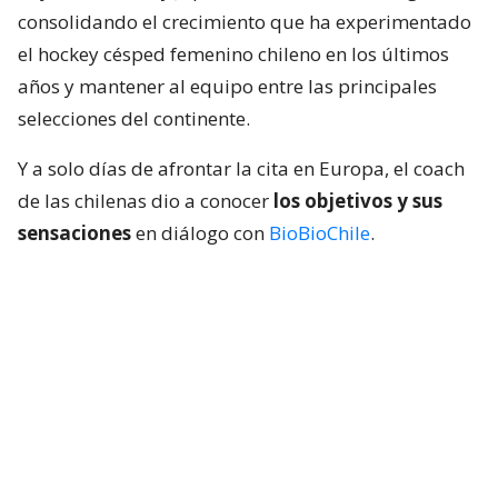
consolidando el crecimiento que ha experimentado
el hockey césped femenino chileno en los últimos
años y mantener al equipo entre las principales
selecciones del continente.
Y a solo días de afrontar la cita en Europa, el coach
de las chilenas dio a conocer
los objetivos y sus
sensaciones
en diálogo con
BioBioChile
.
Lee también...
Las Diablas piensan en grande a
días de su 2do Mundial: "Mejorar lo
del 2022 y aspirar a lo más alto"
– Segundo Mundial para Las Diablas y les tocó un