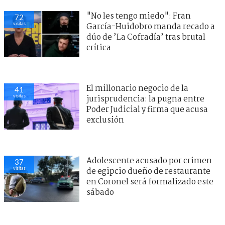
"No les tengo miedo": Fran
72
visitas
García-Huidobro manda recado a
dúo de ’La Cofradía’ tras brutal
crítica
El millonario negocio de la
41
visitas
jurisprudencia: la pugna entre
Poder Judicial y firma que acusa
exclusión
Adolescente acusado por crimen
37
visitas
de egipcio dueño de restaurante
en Coronel será formalizado este
sábado