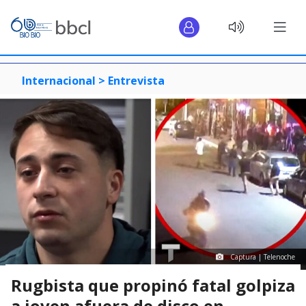
Internacional >
Entrevista
Captura | Telenoche
Rugbista que propinó fatal golpiza
a joven afuera de disco en