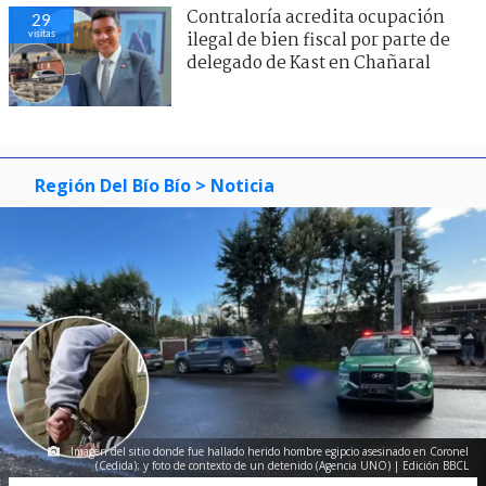
Contraloría acredita ocupación
29
visitas
ilegal de bien fiscal por parte de
delegado de Kast en Chañaral
Región Del Bío Bío
> Noticia
Imagen del sitio donde fue hallado herido hombre egipcio asesinado en Coronel
(Cedida); y foto de contexto de un detenido (Agencia UNO) | Edición BBCL