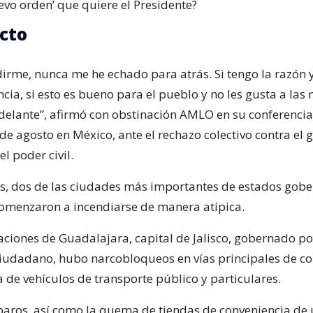
uevo orden’ que quiere el Presidente?
cto
dirme, nunca me he echado para atrás. Si tengo la razón 
cia, si esto es bueno para el pueblo y no les gusta a las 
elante”, afirmó con obstinación AMLO en su conferencia
de agosto en México, ante el rechazo colectivo contra el g
l poder civil.
, dos de las ciudades más importantes de estados gob
comenzaron a incendiarse de manera atípica.
aciones de Guadalajara, capital de Jalisco, gobernado po
udadano, hubo narcobloqueos en vías principales de c
de vehículos de transporte público y particulares.
aros, así como la quema de tiendas de conveniencia de