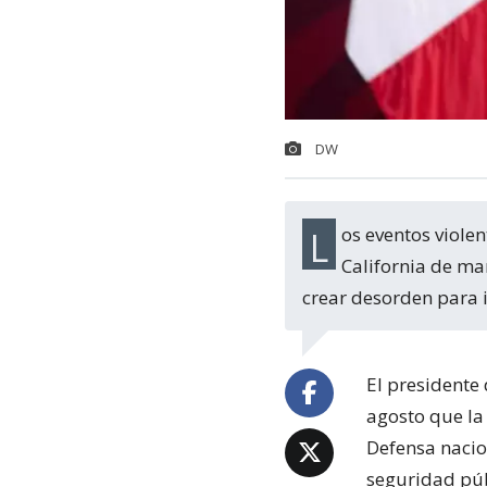
DW
Los eventos violentos de los últimos días en Jalisco, Guanajuato, Chihuahua y Baja
California de ma
crear desorden para
El presidente
agosto que la
Defensa nacio
seguridad púb