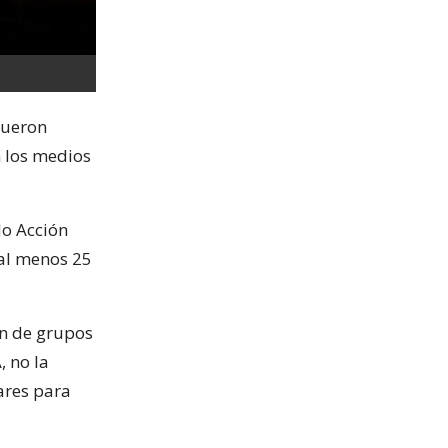
Fueron
n los medios
do Acción
 al menos 25
ón de grupos
 no la
ares para