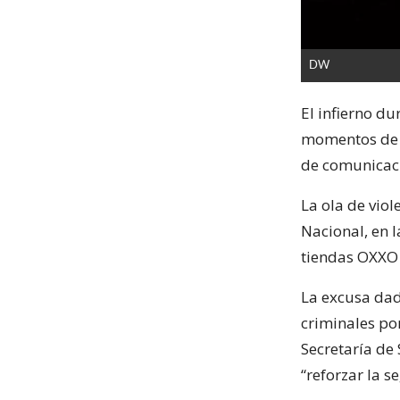
DW
El infierno d
momentos de t
de comunicaci
La ola de vio
Nacional, en 
tiendas OXXO 
La excusa dad
criminales po
Secretaría de
“reforzar la s