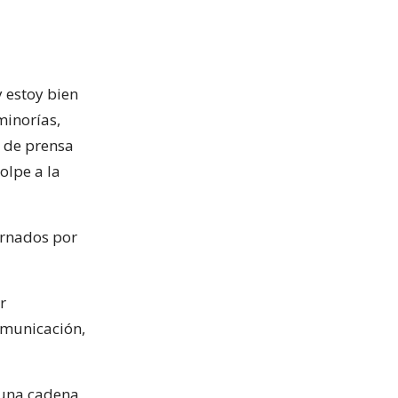
y estoy bien
minorías,
 de prensa
olpe a la
ernados por
r
omunicación,
 una cadena