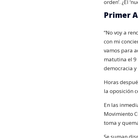
orden’. ¿El ‘n
Primer A
“No voy a ren
con mi concien
vamos para ad
matutina el 9 
democracia y e
Horas después
la oposición 
En las inmedi
Movimiento Ci
toma y quema 
Se suman disp