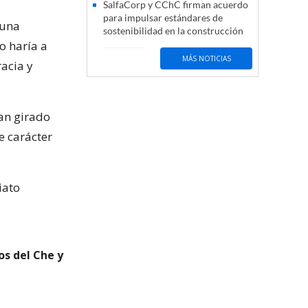
SalfaCorp y CChC firman acuerdo
para impulsar estándares de
 una
sostenibilidad en la construcción
o haría a
MÁS NOTICIAS
acia y
an girado
e carácter
iato
os del Che y