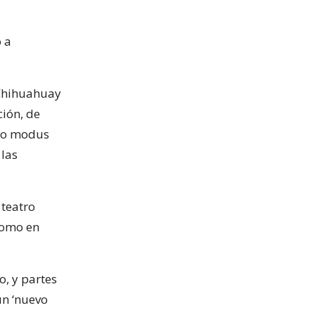
 a
 Chihuahuay
ción, de
smo modus
 las
teatro
como en
o, y partes
un ‘nuevo