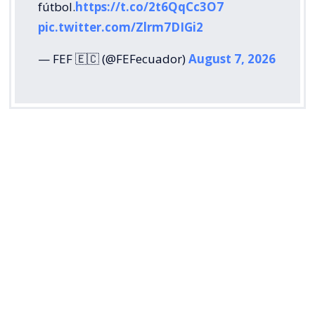
fútbol.
https://t.co/2t6QqCc3O7
pic.twitter.com/Zlrm7DIGi2
— FEF 🇪🇨 (@FEFecuador)
August 7, 2026
La Federación Venezolana de Fútbol (FVF) también
respaldó la rectificación de la FIFA y puso el foco en
la disposición de reconocer los errores cometidos
durante el proceso.
“
Ofrecer disculpas y reconocer los desaciertos del
proceso, lo que a nuestro juicio demuestra la
sindéresis requerida para dirigir las riendas del
fútbol internacional
“, expresó la entidad
venezolana.