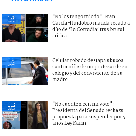
"No les tengo miedo": Fran
178
visitas
García-Huidobro manda recado a
dúo de ’La Cofradía’ tras brutal
crítica
Celular robado destapa abusos
125
visitas
contra niña de un profesor de su
colegio y del conviviente de su
madre
"No cuenten con mi voto":
112
visitas
Presidenta del Senado rechaza
propuesta para suspender por 5
años Ley Karin