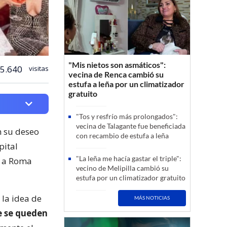
"Mis nietos son asmáticos":
5.640
visitas
vecina de Renca cambió su
estufa a leña por un climatizador
gratuito
"Tos y resfrío más prolongados":
vecina de Talagante fue beneficiada
n su deseo
con recambio de estufa a leña
pital
"La leña me hacía gastar el triple":
o a Roma
vecino de Melipilla cambió su
estufa por un climatizador gratuito
 la idea de
MÁS NOTICIAS
 se queden