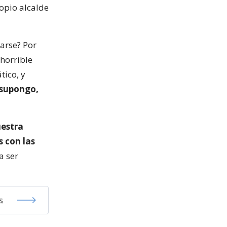
ropio alcalde
arse? Por
horrible
tico, y
 supongo,
estra
 con las
a ser
s