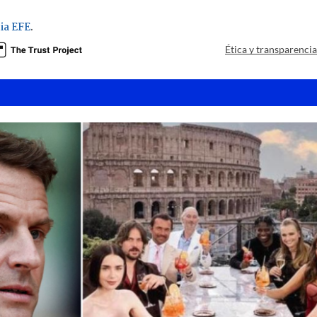
ia EFE
.
Ética y transparenci