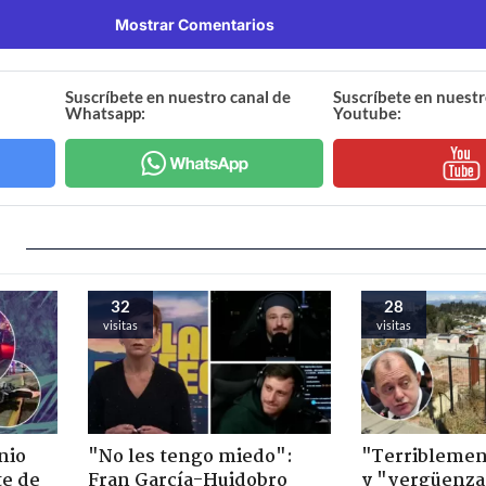
Mostrar Comentarios
Suscríbete en nuestro canal de
Suscríbete en nuestr
Whatsapp:
Youtube:
32
28
visitas
visitas
nio
"No les tengo miedo":
"Terriblemen
te de
Fran García-Huidobro
y "vergüenza