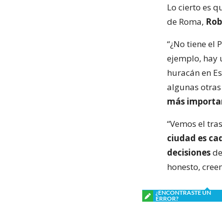
Lo cierto es q
de Roma,
Rob
“¿No tiene el
ejemplo, hay 
huracán en Es
algunas otras
más importan
“Vemos el tr
ciudad es ca
decisiones
de
honesto, cree
¿ENCONTRASTE UN
ERROR?