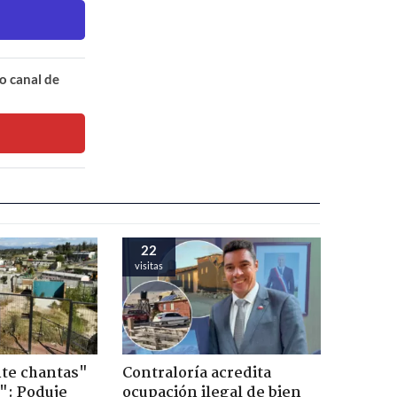
o canal de
22
visitas
te chantas"
Contraloría acredita
": Poduje
ocupación ilegal de bien