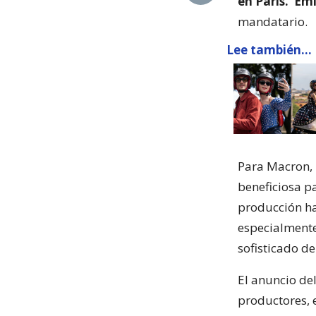
en París. ‘Em
mandatario.
Lee también...
Para Macron, l
beneficiosa pa
producción ha 
especialmente
sofisticado de
El anuncio de
productores, e