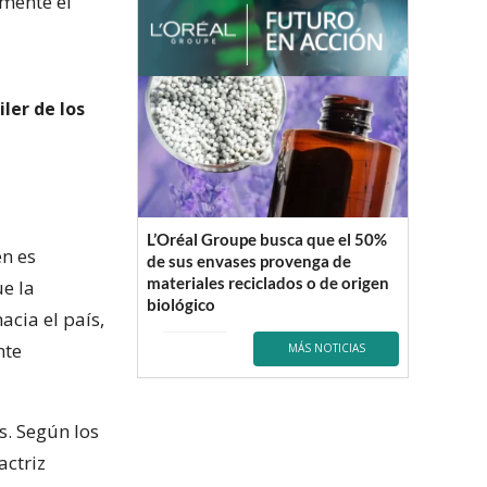
mente el
iler de los
L’Oréal Groupe busca que el 50%
én es
de sus envases provenga de
materiales reciclados o de origen
ue la
biológico
acia el país,
nte
MÁS NOTICIAS
s. Según los
actriz