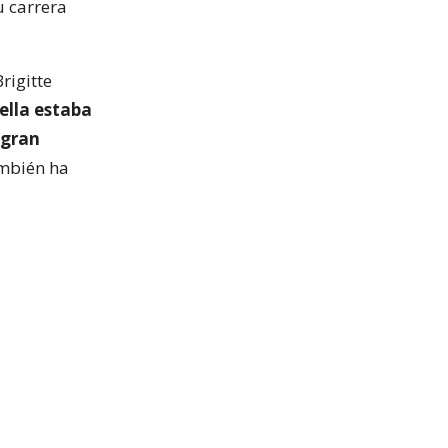
u carrera
rigitte
ella estaba
 gran
ambién ha