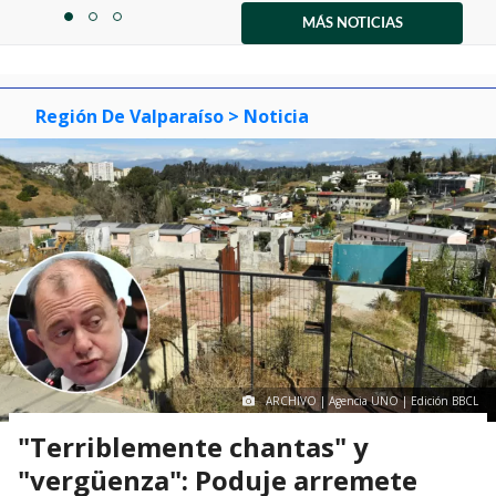
1
MÁS NOTICIAS
item
item
item
of
0
1
2
3
Región De Valparaíso
> Noticia
ARCHIVO | Agencia UNO | Edición BBCL
"Terriblemente chantas" y
"vergüenza": Poduje arremete