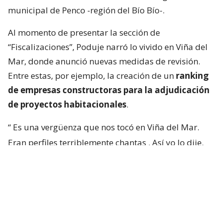
municipal de Penco -región del Bío Bío-.
Al momento de presentar la sección de
“Fiscalizaciones”, Poduje narró lo vivido en Viña del
Mar, donde anunció nuevas medidas de revisión.
Entre estas, por ejemplo, la creación de un
ranking
de empresas constructoras para la adjudicación
de proyectos habitacionales
.
“
Es una vergüenza que nos tocó en Viña del Mar.
Eran perfiles terriblemente chantas
. Así yo lo dije.
No podía decir mal hecho, no.
Chanta era la
palabra. ¡Chantas!
Y esta casa la estamos
desarmando ahora y
traeremos otra empresa que
haga bien la pega
“, aseguró.