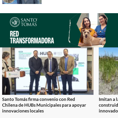
Santo Tomás firma convenio con Red
Imitan a 
Chilena de HUBs Municipales para apoyar
construi
innovaciones locales
innovador
Item