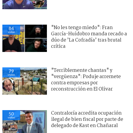
"No les tengo miedo": Fran
84
visitas
García-Huidobro manda recado a
dúo de ’La Cofradía’ tras brutal
crítica
"Terriblemente chantas" y
79
visitas
"vergüenza": Poduje arremete
contra empresas por
reconstrucción en El Olivar
Contraloría acredita ocupación
50
visitas
ilegal de bien fiscal por parte de
delegado de Kast en Chañaral