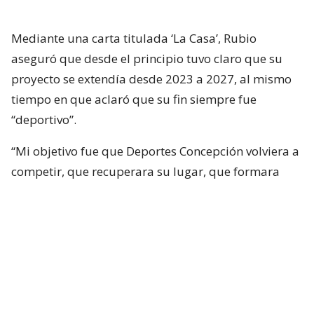
Mediante una carta titulada ‘La Casa’, Rubio
aseguró que desde el principio tuvo claro que su
proyecto se extendía desde 2023 a 2027, al mismo
tiempo en que aclaró que su fin siempre fue
“deportivo”.
“Mi objetivo fue que Deportes Concepción volviera a
competir, que recuperara su lugar, que formara
jugadores, que creciera institucionalmente y que
pudiera aspirar nuevamente a grandes objetivos
deportivos. Nunca mi horizonte fueron los campos
deportivos del Club Social”, aseguró.
En ese sentido, insistió: “Nunca busqué quedarme
con ellos. Nunca estuvieron dentro de mi proyecto.