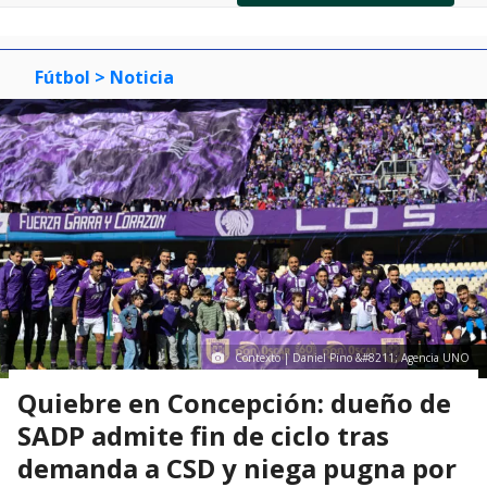
of
0
1
2
3
Fútbol
> Noticia
Contexto | Daniel Pino &#8211; Agencia UNO
Quiebre en Concepción: dueño de
SADP admite fin de ciclo tras
demanda a CSD y niega pugna por