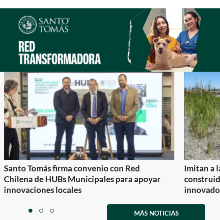
Santo Tomás firma convenio con Red
Imitan a 
Chilena de HUBs Municipales para apoyar
construi
innovaciones locales
innovador
Item
1
MÁS NOTICIAS
item
item
item