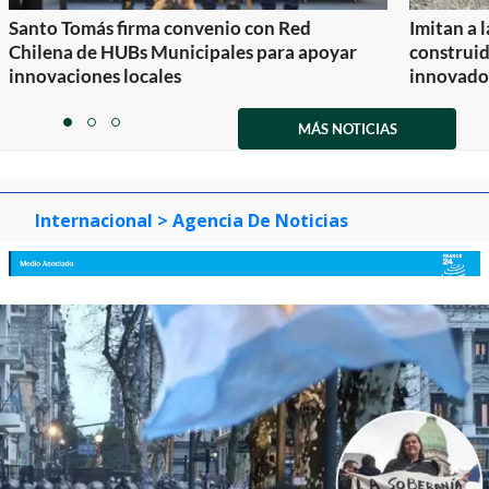
Santo Tomás firma convenio con Red
Imitan a 
Chilena de HUBs Municipales para apoyar
construi
innovaciones locales
innovador
Item
1
MÁS NOTICIAS
item
item
item
of
0
1
2
3
Internacional
> Agencia De Noticias