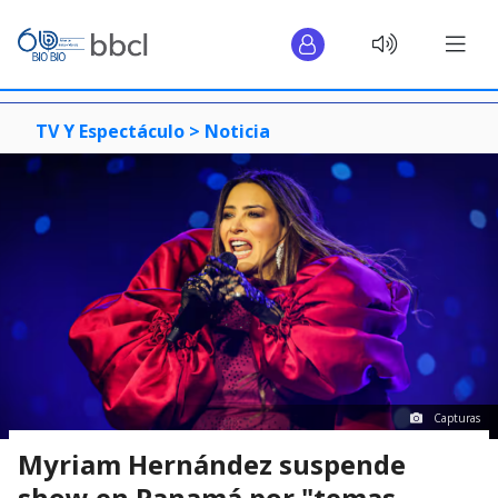
TV Y Espectáculo >
Noticia
Capturas
Myriam Hernández suspende
show en Panamá por "temas