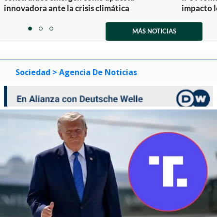
innovadora ante la crisis climática
impacto l
Item
1
MÁS NOTICIAS
item
item
item
of
0
1
2
3
Sociedad
> Agencia De Noticias