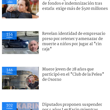
visitas
de fondos e indemnización tras
estafa: exige más de $500 millones
Revelan identidad de empresario
156
visitas
preso por retener y amenazar de
muerte a niños por jugar al "rin
raja"
Muere joven de 28 años que
146
visitas
participó en el "Club de la Pelea"
de Osorno
Diputados proponen suspender
102
visitas
por 5 años Ley Karin mientras