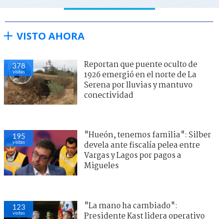
VISTO AHORA
Reportan que puente oculto de
378
visitas
1926 emergió en el norte de La
Serena por lluvias y mantuvo
conectividad
"Hueón, tenemos familia": Silber
195
visitas
devela ante fiscalía pelea entre
Vargas y Lagos por pagos a
Migueles
"La mano ha cambiado":
123
visitas
Presidente Kast lidera operativo