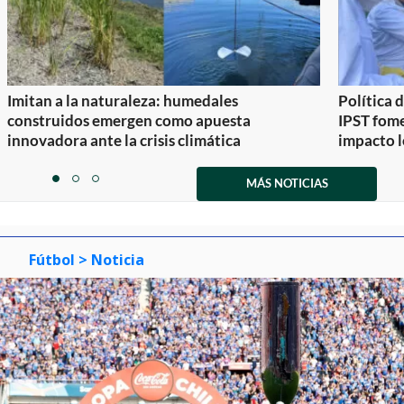
Imitan a la naturaleza: humedales
Política 
construidos emergen como apuesta
IPST fom
innovadora ante la crisis climática
impacto l
Item
1
MÁS NOTICIAS
item
item
item
of
0
1
2
3
Fútbol
> Noticia