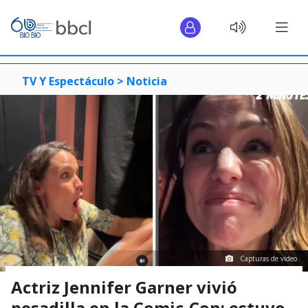
TV Y Espectáculo >
Noticia
Capturas de video
Actriz Jennifer Garner vivió
pesadilla en la Comic-Con: estuvo