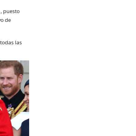
a, puesto
vo de
 todas las