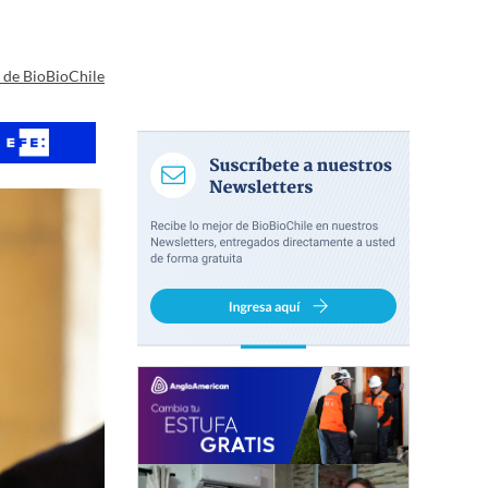
a de BioBioChile