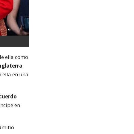
de ella como
Inglaterra
 ella en una
cuerdo
ríncipe en
dmitió