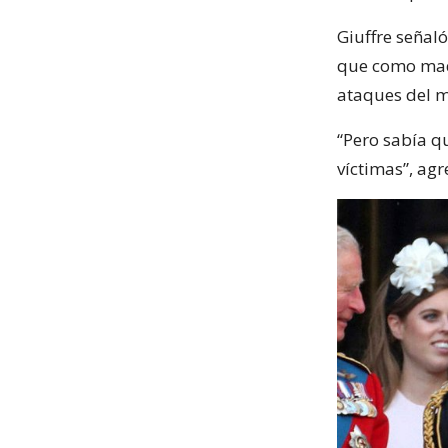
Giuffre señal
que como madr
ataques del m
“Pero sabía qu
víctimas”, agr