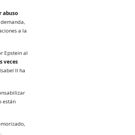
r abuso
la demanda,
aciones a la
r Epstein al
es veces
Isabel II ha
onsabilizar
o están
temorizado,
.