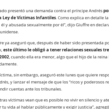
ado presentó una demanda contra el príncipe Andrés
po
a Ley de Víctimas Infantiles
. Como explica en detalle 
a él y abusada sexualmente por él”, dijo Giuffre en declar
ounidense.
fre ya aseguró que, después de haber sido presentada po
k,
este último le obligó a tener relaciones sexuales tr
 2002
, cuando ella era menor, algo que el hijo de la reina 
damente.
íctima, sin embargo, aseguró este lunes que quiere resp
drés, y lanzar el mensaje de que los “ricos y poderosos n
ndir cuentas ante los tribunales.
ras víctimas vean que es posible no vivir en silencio y a
 tu vida al hablar públicamente y exigir justicia”, agregó