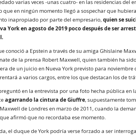
dado varias veces -unas cuatro- en las residencias del 
o que en ningún momento llegó a sospechar que hubier
to inapropiado por parte del empresario,
quien se sui
va York en agosto de 2019 poco después de ser arres
l.
ue conoció a Epstein a través de su amiga Ghislaine Maxwe
nate de la prensa Robert Maxwell, quien también ha sid
pera de un juicio en Nueva York previsto para noviembre 
entará a varios cargos, entre los que destacan los de trá
reguntó en la entrevista por una foto hecha pública en l
ce
agarrando la cintura de Giuffre
, supuestamente tom
 Maxwell de Londres en marzo de 2011, cuando la deman
uque afirmó que no recordaba ese momento.
a, el duque de York podría verse forzado a ser interrog