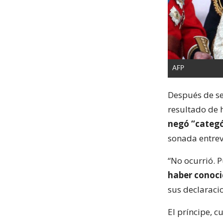
AFP
Después de se
resultado de 
negó “categó
sonada entrev
“No ocurrió. 
haber conoci
sus declaracio
El príncipe, 