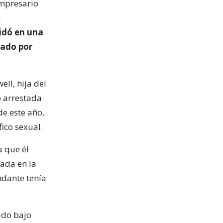
empresario
a
cidó en una
tado por
ll, hija del
o arrestada
de este año,
fico sexual.
a que él
ada en la
dante tenía
ado bajo