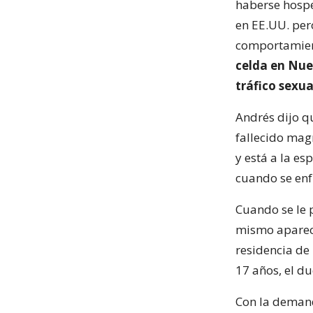
haberse hospe
en EE.UU. per
comportamien
celda en Nue
tráfico sexua
Andrés dijo q
fallecido mag
y está a la es
cuando se enfr
Cuando se le p
mismo apare
residencia de
17 años, el d
Con la demand