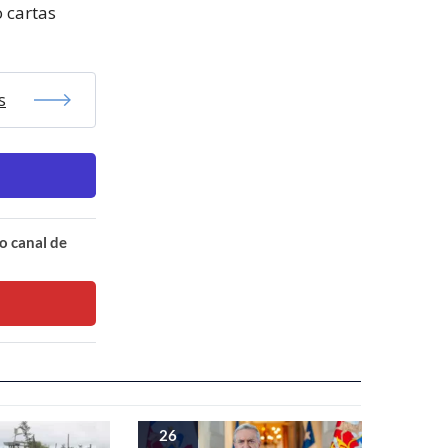
o cartas
s
o canal de
26