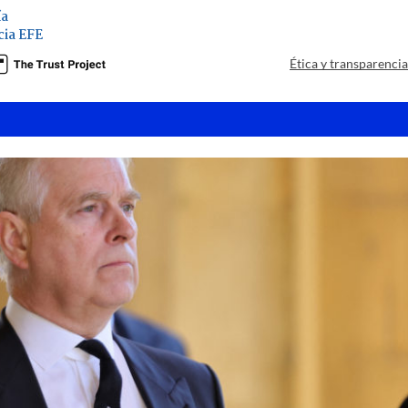
ía
ia EFE
Ética y transparenci