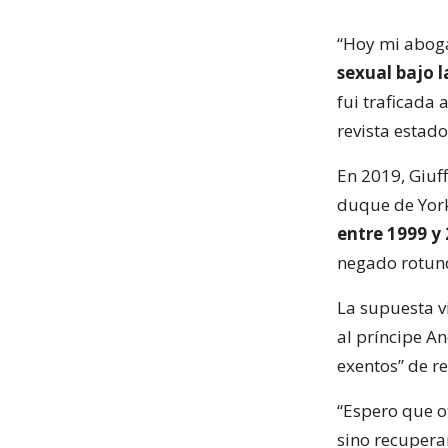
“Hoy mi abog
sexual bajo l
fui traficada 
revista estad
En 2019, Giuf
duque de Yor
entre 1999 y
negado rotun
La supuesta v
al príncipe An
exentos” de re
“Espero que ot
sino recuperar