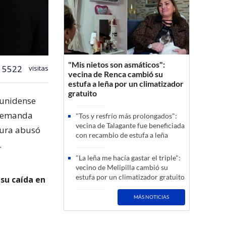
"Mis nietos son asmáticos":
5522
visitas
vecina de Renca cambió su
estufa a leña por un climatizador
gratuito
ounidense
 demanda
"Tos y resfrío más prolongados":
vecina de Talagante fue beneficiada
gura abusó
con recambio de estufa a leña
.
"La leña me hacía gastar el triple":
vecino de Melipilla cambió su
estufa por un climatizador gratuito
 su caída en
MÁS NOTICIAS