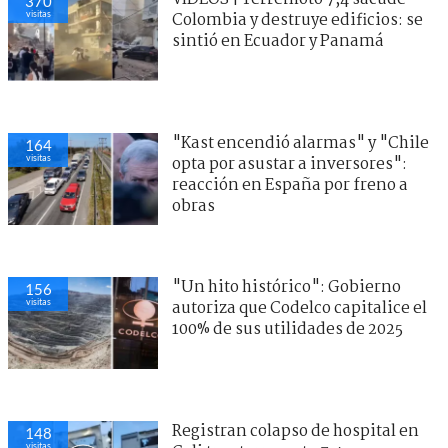
370
visitas
Colombia y destruye edificios: se
sintió en Ecuador y Panamá
"Kast encendió alarmas" y "Chile
164
visitas
opta por asustar a inversores":
reacción en España por freno a
obras
"Un hito histórico": Gobierno
156
visitas
autoriza que Codelco capitalice el
100% de sus utilidades de 2025
Registran colapso de hospital en
148
visitas