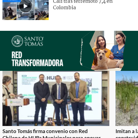
Cali tras terremoto 7,4 en
Colombia
Santo Tomás firma convenio con Red
Imitan a 
Chilena de HUBs Municipales para apoyar
construi