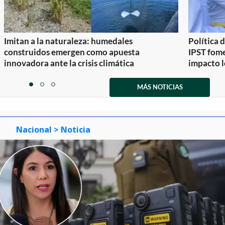
Imitan a la naturaleza: humedales
Política 
construidos emergen como apuesta
IPST fom
innovadora ante la crisis climática
impacto l
Item
1
MÁS NOTICIAS
item
item
item
of
0
1
2
3
Nacional
> Noticia