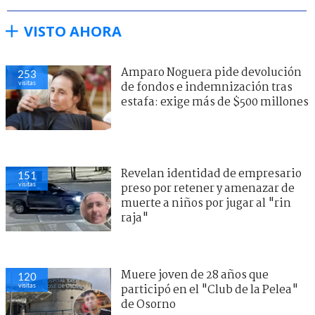
VISTO AHORA
Amparo Noguera pide devolución
253
visitas
de fondos e indemnización tras
estafa: exige más de $500 millones
Revelan identidad de empresario
151
visitas
preso por retener y amenazar de
muerte a niños por jugar al "rin
raja"
Muere joven de 28 años que
120
visitas
participó en el "Club de la Pelea"
de Osorno