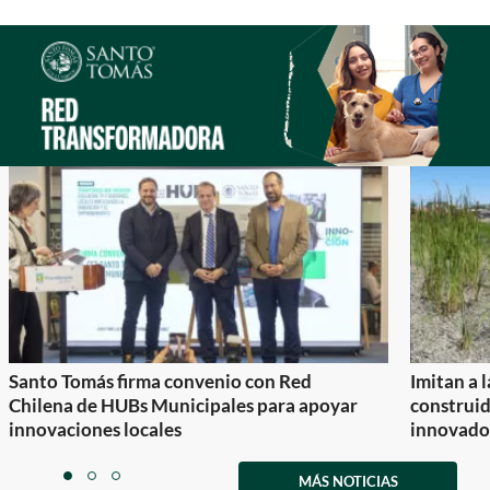
Santo Tomás firma convenio con Red
Imitan a 
Chilena de HUBs Municipales para apoyar
construi
innovaciones locales
innovador
Item
1
MÁS NOTICIAS
item
item
item