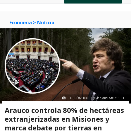
of
0
1
2
3
Economía
> Noticia
EDICIÓN: BBCL | Javier Milei &#8211; EFE
Arauco controla 80% de hectáreas
extranjerizadas en Misiones y
marca debate por tierras en