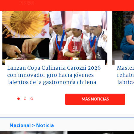
Lanzan Copa Culinaria Carozzi 2026
Master
con innovador giro hacia jóvenes
rehabi
talentos de la gastronomía chilena
fabric
Item
1
MÁS NOTICIAS
item
item
item
of
0
1
2
3
Nacional
> Noticia