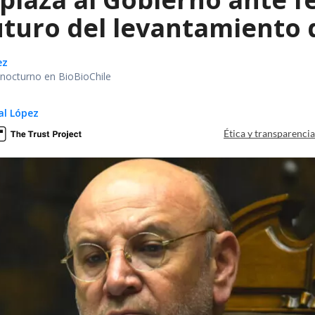
uturo del levantamiento 
ez
r nocturno en BioBioChile
al López
Ética y transparenci