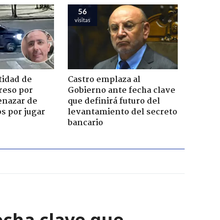
56
visitas
tidad de
Castro emplaza al
reso por
Gobierno ante fecha clave
enazar de
que definirá futuro del
s por jugar
levantamiento del secreto
bancario
echa clave que