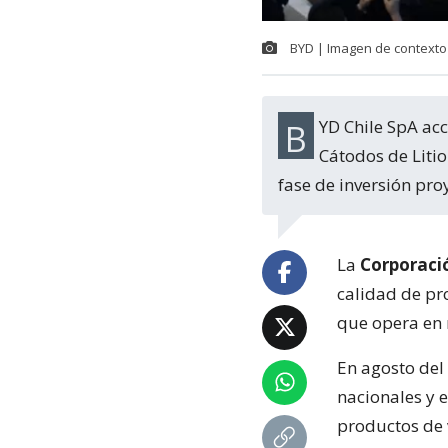
BYD | Imagen de contexto
BYD Chile SpA accederá a un precio preferente del litio para su proyecto “Planta de
Cátodos de Litio
fase de inversión pr
La
Corporaci
calidad de pro
que opera en 
En agosto del
nacionales y 
productos de 