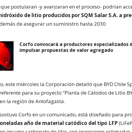
que postularan -y avanzaran en el proceso- podrían acc
idróxido de litio producidos por SQM Salar S.A. a pre
además de asegurar un suministro hasta 2030.
Corfo convocará a productores especializados d
impulsar propuestas de valor agregado
to, este miércoles la Corporación detalló que BYD Chile 
referente para su proyecto “Planta de Cátodos de Litio B
en la región de Antofagasta.
 sostuvo Corfo en un comunicado, está diseñado para pr
toneladas año de material catódico del tipo LFP
(LiFe
mo insumo carbonato de litio, con inversiones estimadas