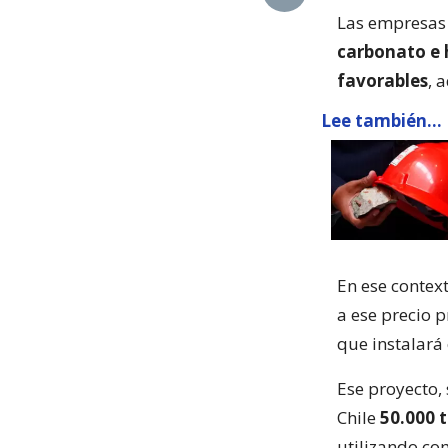
Las empresas 
carbonato e h
favorables
, 
Lee también...
En ese contex
a ese precio p
que instalará 
Ese proyecto,
Chile
50.000 
utilizando co