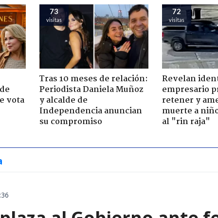
73
72
visitas
visitas
Tras 10 meses de relación:
Revelan iden
 de
Periodista Daniela Muñoz
empresario p
e vota
y alcalde de
retener y am
-
Independencia anuncian
muerte a niño
su compromiso
al "rin raja"
a
:36
plaza al Gobierno ante f