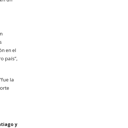
ón
s
n en el
o país”,
“fue la
orte
ntiago y