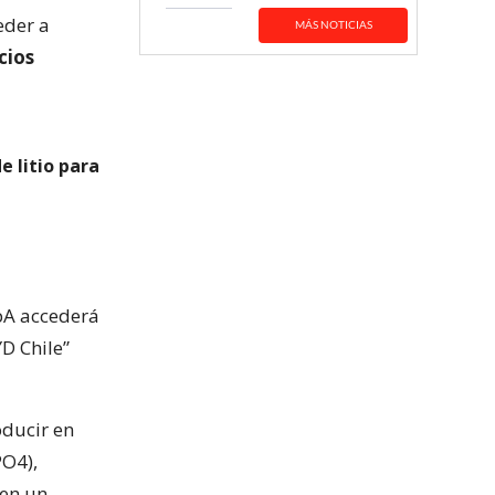
eder a
MÁS NOTICIAS
cios
e litio para
SpA accederá
YD Chile”
oducir en
PO4),
 en un