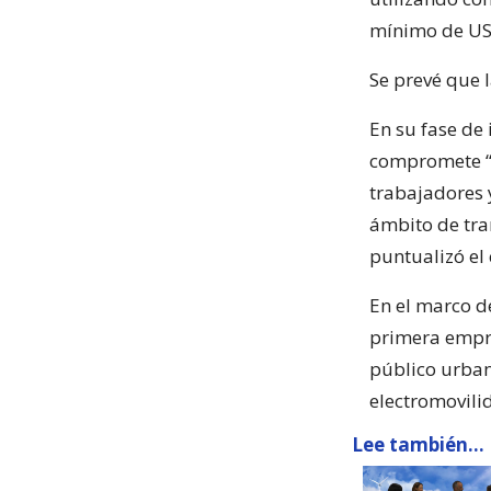
mínimo de US
Se prevé que l
En su fase de
compromete “u
trabajadores 
ámbito de tra
puntualizó el
En el marco de
primera empre
público urban
electromovili
Lee también...