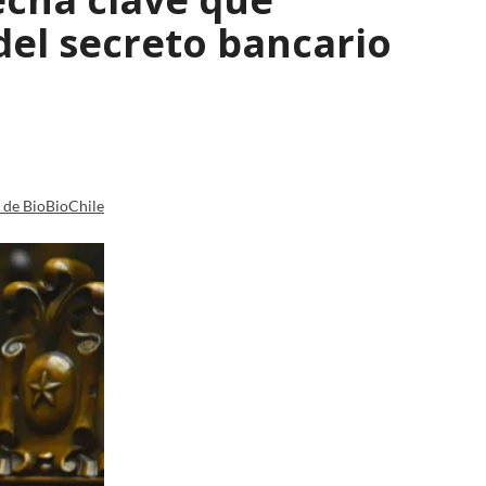
del secreto bancario
a de BioBioChile