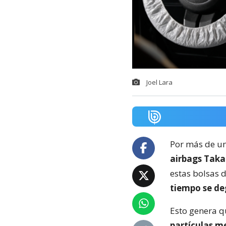
Joel Lara
Por más de un
airbags Taka
estas bolsas 
tiempo se d
Esto genera q
partículas m