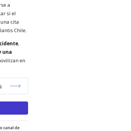
rse a
ar si el
 una cita
antis Chile.
ccidente
,
y una
ovilizan en
s
o canal de