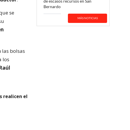
de escasos recursos en San
Bernardo
 que se
MÁS NOTICIAS
su
en
n las bolsas
a los
Raúl
 realicen el