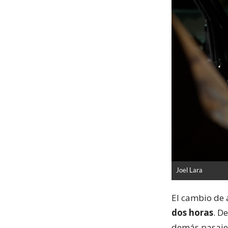
Joel Lara
El cambio de 
dos horas
. D
demás pasajer