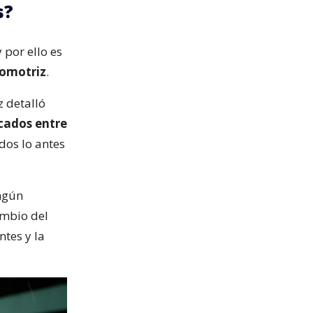
s?
y por ello es
tomotriz
.
z detalló
icados entre
dos lo antes
ngún
ambio del
ntes y la