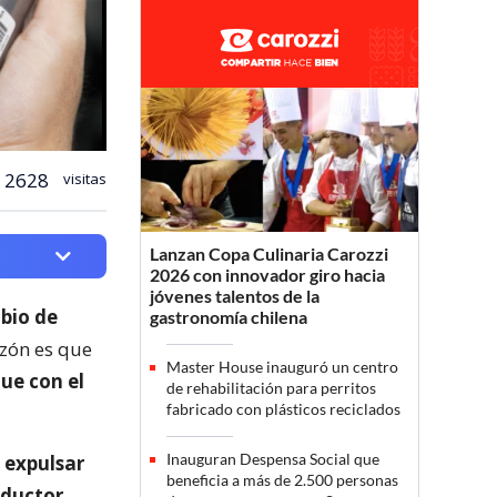
2628
visitas
Lanzan Copa Culinaria Carozzi
2026 con innovador giro hacia
jóvenes talentos de la
bio de
gastronomía chilena
azón es que
Master House inauguró un centro
ue con el
de rehabilitación para perritos
fabricado con plásticos reciclados
Inauguran Despensa Social que
n
expulsar
beneficia a más de 2.500 personas
nductor
.