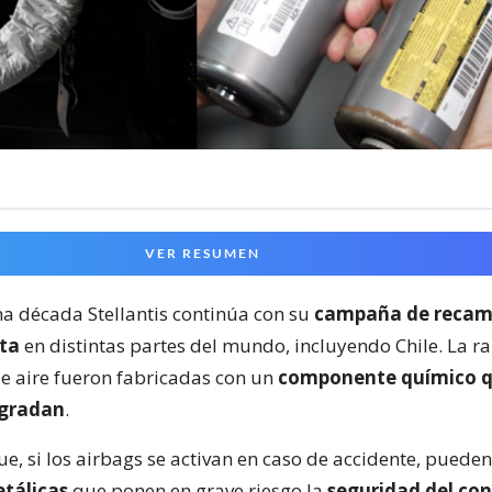
VER RESUMEN
a década Stellantis continúa con su
campaña de recam
ta
en distintas partes del mundo, incluyendo Chile. La r
de aire fueron fabricadas con un
componente químico q
egradan
.
ue, si los airbags se activan en caso de accidente, puede
etálicas
que ponen en grave riesgo la
seguridad del co