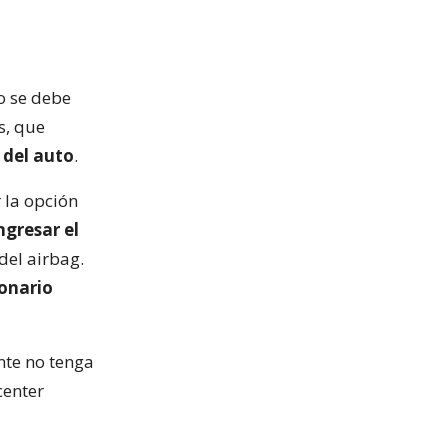
o se debe
s, que
 del auto
.
 la opción
ngresar el
 del airbag.
ionario
nte no tenga
center