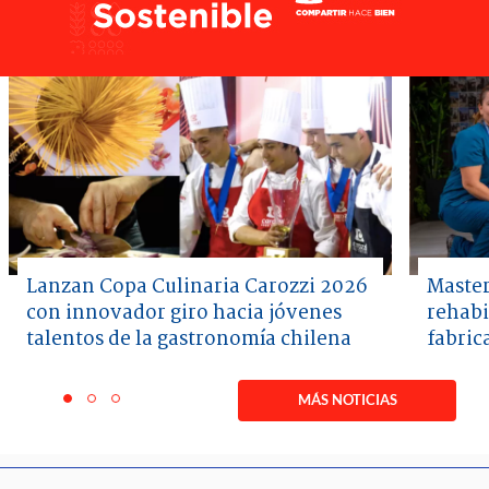
Lanzan Copa Culinaria Carozzi 2026
Master
con innovador giro hacia jóvenes
rehabi
talentos de la gastronomía chilena
fabric
Item
1
MÁS NOTICIAS
item
item
item
of
0
1
2
3