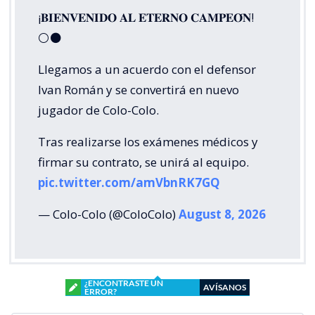
¡𝐁𝐈𝐄𝐍𝐕𝐄𝐍𝐈𝐃𝐎 𝐀𝐋 𝐄𝐓𝐄𝐑𝐍𝐎 𝐂𝐀𝐌𝐏𝐄𝐎́𝐍!
⚪⚫
Llegamos a un acuerdo con el defensor
Ivan Román y se convertirá en nuevo
jugador de Colo-Colo.
Tras realizarse los exámenes médicos y
firmar su contrato, se unirá al equipo.
pic.twitter.com/amVbnRK7GQ
— Colo-Colo (@ColoColo)
August 8, 2026
¿ENCONTRASTE UN
AVÍSANOS
ERROR?