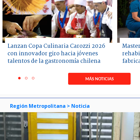
Lanzan Copa Culinaria Carozzi 2026
Master
con innovador giro hacia jóvenes
rehabi
talentos de la gastronomía chilena
fabric
Item
1
MÁS NOTICIAS
item
item
item
of
0
1
2
3
Región Metropolitana
> Noticia