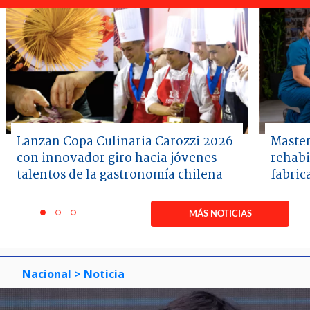
Lanzan Copa Culinaria Carozzi 2026
Master
con innovador giro hacia jóvenes
rehabi
talentos de la gastronomía chilena
fabric
Item
1
MÁS NOTICIAS
item
item
item
of
0
1
2
3
Nacional
> Noticia