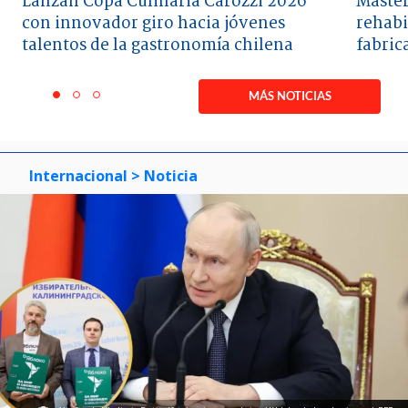
Lanzan Copa Culinaria Carozzi 2026
Master
con innovador giro hacia jóvenes
rehabi
talentos de la gastronomía chilena
fabric
Item
1
MÁS NOTICIAS
item
item
item
of
0
1
2
3
Internacional
> Noticia