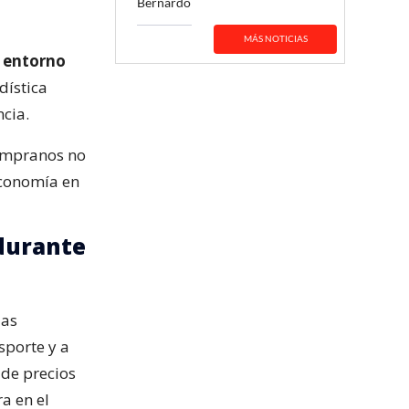
Bernardo
MÁS NOTICIAS
n
entorno
dística
ncia.
tempranos no
Economía en
 durante
las
sporte y a
de precios
a en el