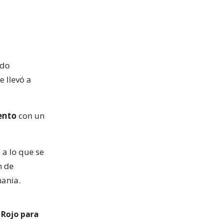
ido
 llevó a
ento
con un
 a lo que se
n de
mania.
 Rojo para