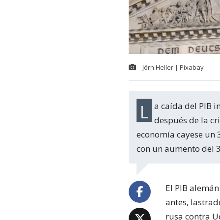
Jörn Heller | Pixabay
La caída del PIB interrumpe el proceso de recuperación que había tenido Alemania
después de la cr
economía cayese un 3,
con un aumento del 3
El PIB alemán
antes, lastrad
rusa contra Uc