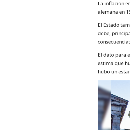
La inflación e
alemana en 19
El Estado tam
debe, princip
consecuencia
El dato para e
estima que hu
hubo un esta