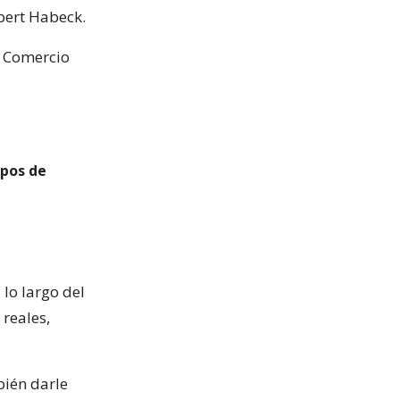
obert Habeck.
y Comercio
ipos de
lo largo del
 reales,
bién darle