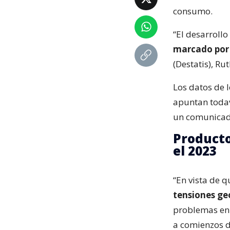
consumo.
“El desarroll
marcado por l
(Destatis), Ru
Los datos de 
apuntan todav
un comunicad
Producto
el 2023
“En vista de 
tensiones ge
problemas en 
a comienzos d