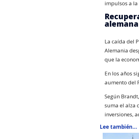
impulsos a la
Recupera
alemana
La caída del 
Alemania desp
que la econo
En los años s
aumento del P
Según Brandt, 
suma el alza d
inversiones, 
Lee también...