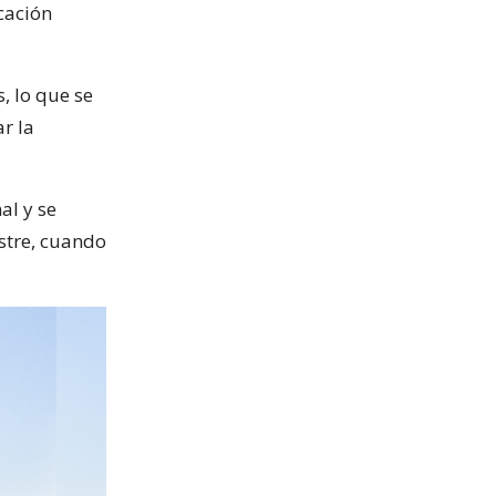
cación
, lo que se
r la
al y se
stre, cuando