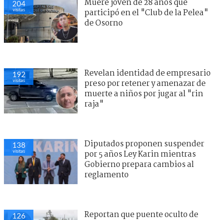
Muere joven de 28 años que
204
visitas
participó en el "Club de la Pelea"
de Osorno
Revelan identidad de empresario
192
visitas
preso por retener y amenazar de
muerte a niños por jugar al "rin
raja"
Diputados proponen suspender
138
visitas
por 5 años Ley Karin mientras
Gobierno prepara cambios al
reglamento
Reportan que puente oculto de
126