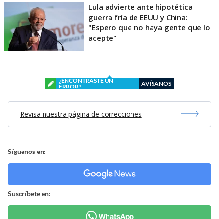
Lula advierte ante hipotética
guerra fría de EEUU y China:
"Espero que no haya gente que lo
acepte"
¿ENCONTRASTE UN
AVÍSANOS
ERROR?
Revisa nuestra página de correcciones
Síguenos en:
Suscríbete en: