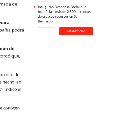
ornada de
Inauguran Despensa Social que
beneficia a más de 2.500 personas
de escasos recursos en San
Bernardo
viara
mpañía podrá
MÁS NOTICIAS
nión de
cordó que,
arrollo de
s hecho, en
, indicó el
se conocen