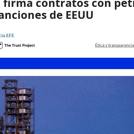
 firma contratos con pet
sanciones de EEUU
ia EFE
Ética y transparenci