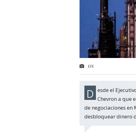
EFE
Desde el Ejecutivo estadounidense se había supeditado cualquier decisión sobre
Chevron a que e
de negociaciones en 
desbloquear dinero de