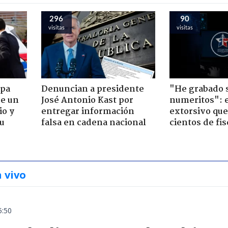
296
90
visitas
visitas
apa
Denuncian a presidente
"He grabado s
de un
José Antonio Kast por
numeritos": e
io y
entregar información
extorsivo que
su
falsa en cadena nacional
cientos de fis
n vivo
5:50