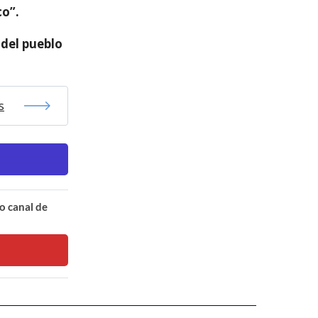
co”.
 del pueblo
s
o canal de