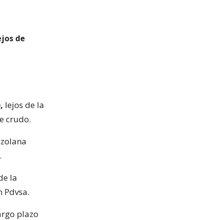
ejos de
,
lejos de la
e crudo.
ezolana
.
de la
n Pdvsa.
argo plazo