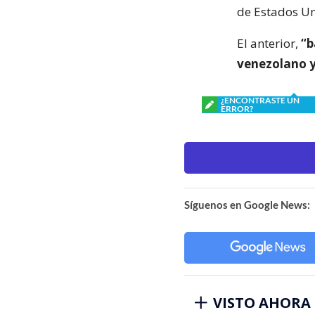
de Estados U
El anterior,
“b
venezolano y
¿ENCONTRASTE UN
ERROR?
Síguenos en Google News:
VISTO AHORA