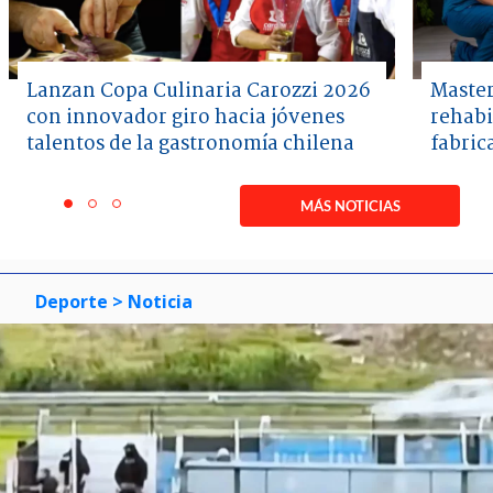
Lanzan Copa Culinaria Carozzi 2026
Master
con innovador giro hacia jóvenes
rehabi
talentos de la gastronomía chilena
fabric
Item
1
MÁS NOTICIAS
item
item
item
of
0
1
2
3
Deporte
> Noticia