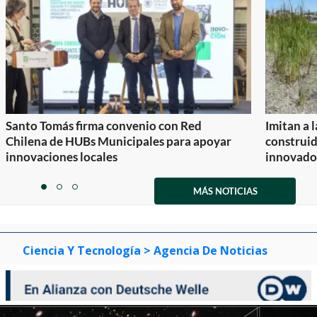
Santo Tomás firma convenio con Red
Imitan a 
Chilena de HUBs Municipales para apoyar
construi
innovaciones locales
innovador
Item
1
MÁS NOTICIAS
item
item
item
of
0
1
2
3
Ciencia Y Tecnología
> Agencia De Noticias