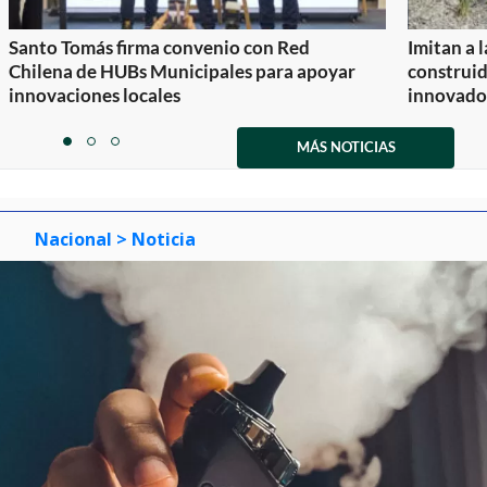
Santo Tomás firma convenio con Red
Imitan a 
Chilena de HUBs Municipales para apoyar
construi
innovaciones locales
innovador
Item
1
MÁS NOTICIAS
item
item
item
of
0
1
2
3
Nacional
> Noticia