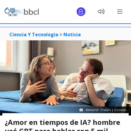
Ciencia Y Tecnología >
Noticia
Aleksandr Zhadan | Gizmodo
¿Amor en tiempos de IA? hombre
usó GPT para hablar con 5 mil