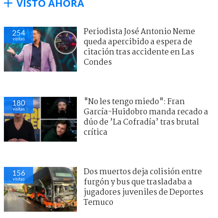
VISTO AHORA
Periodista José Antonio Neme
254
visitas
queda apercibido a espera de
citación tras accidente en Las
Condes
"No les tengo miedo": Fran
180
visitas
García-Huidobro manda recado a
dúo de ’La Cofradía’ tras brutal
crítica
Dos muertos deja colisión entre
156
visitas
furgón y bus que trasladaba a
jugadores juveniles de Deportes
Temuco