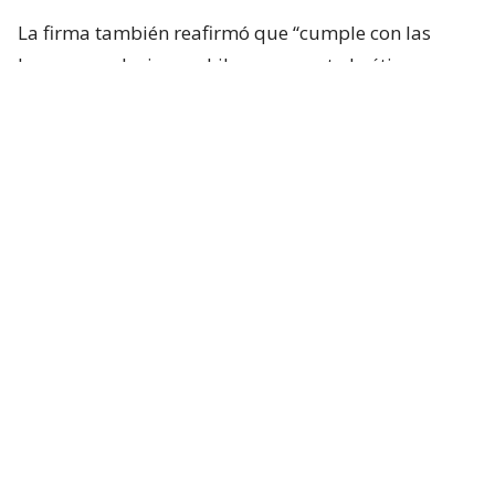
La firma también reafirmó que “cumple con las
leyes y regulaciones chilenas, respeta la ética
empresarial y trabaja de acuerdo con los
estándares y requisitos locales”.
Lee también...
Por deuda de $38 millones: un
servicio técnico pide la liquidación
de la filial de Huawei en Chile
El caso
La declaración de Huawei surge luego de que se
conociera una
solicitud de liquidación forzosa