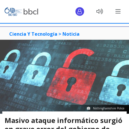
Ciencia Y Tecnología >
Noticia
Nottinghamshire Police
Masivo ataque informático surgió
en grave error del gobierno de