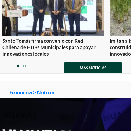
Santo Tomás firma convenio con Red
Imitan a 
Chilena de HUBs Municipales para apoyar
construi
innovaciones locales
innovador
Item
1
MÁS NOTICIAS
item
item
item
of
0
1
2
3
Economía
> Noticia