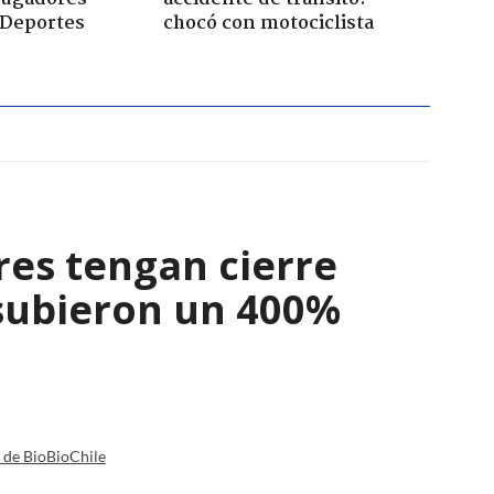
 Deportes
chocó con motociclista
res tengan cierre
 subieron un 400%
a de BioBioChile