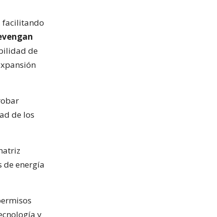
 facilitando
revengan
bilidad de
expansión
robar
ad de los
matriz
s de energía
permisos
ecnología y