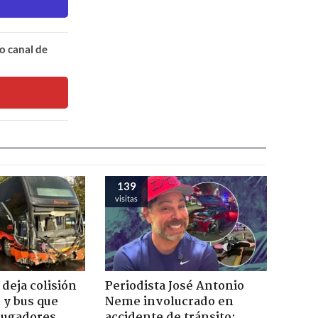
o canal de
139
visitas
deja colisión
Periodista José Antonio
 y bus que
Neme involucrado en
 jugadores
accidente de tránsito: