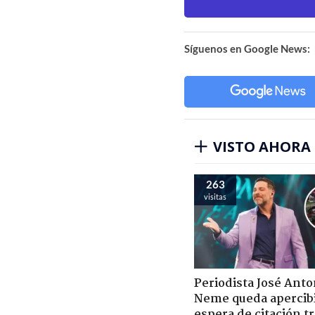
Síguenos en Google News:
VISTO AHORA
263
visitas
Periodista José Anto
Neme queda apercib
espera de citación t