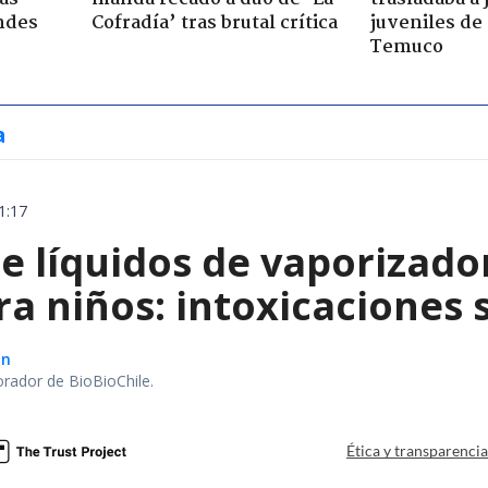
ndes
Cofradía’ tras brutal crítica
juveniles de
Temuco
a
1:17
e líquidos de vaporizado
ra niños: intoxicaciones
ón
orador de BioBioChile.
Ética y transparenci