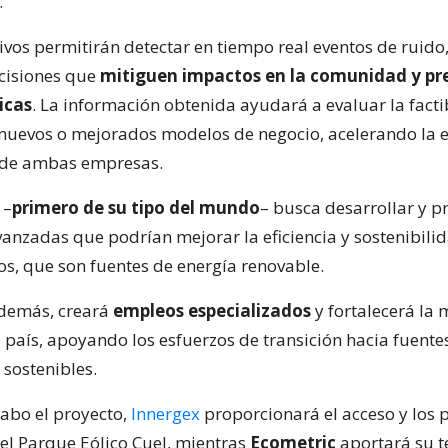
.
ivos permitirán detectar en tiempo real eventos de ruido,
cisiones que
mitiguen impactos en la comunidad y p
icas
. La información obtenida ayudará a evaluar la facti
nuevos o mejorados modelos de negocio, acelerando la 
l de ambas empresas.
 –
primero de su tipo del mundo
– busca desarrollar y p
vanzadas que podrían mejorar la eficiencia y sostenibilid
os, que son fuentes de energía renovable.
además, creará
empleos especializados
y fortalecerá la 
l país, apoyando los esfuerzos de transición hacia fuente
 sostenibles.
cabo el proyecto,
Innergex
proporcionará el acceso y los 
 el Parque Eólico Cuel, mientras
Ecometric
aportará su t