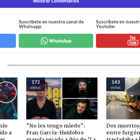
Mostrar Comentarios
Suscríbete en nuestro canal de
Suscríbete en nuestr
Whatsapp:
Youtube:
172
143
visitas
visitas
nio
"No les tengo miedo":
Dos muertos 
ido a
Fran García-Huidobro
entre furgón
ras
manda recado a dúo de ’La
trasladaba a