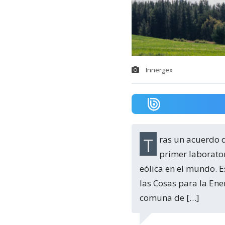
Innergex
Tras un acuerdo de colaboración, se anunció un proyecto para implementar el
primer laborator
eólica en el mundo. E
las Cosas para la Ene
comuna de […]