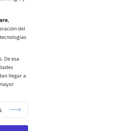
are,
eración del
 tecnologías
s. De esa
idades
an llegar a
 mayor
s