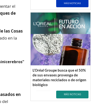
MÁS NOTICIAS
entar el
rques de
de las Cosas
cado en la
inicerebros"
L’Oréal Groupe busca que el 50%
de sus envases provenga de
materiales reciclados o de origen
biológico
basados en
MÁS NOTICIAS
o del