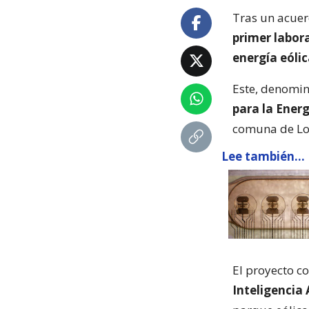
Tras un acuer
primer labora
energía eóli
Este, denomi
para la Energ
comuna de Los
Lee también...
El proyecto c
Inteligencia A