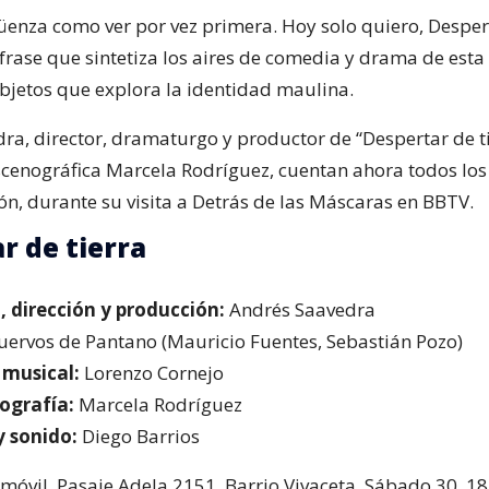
güenza como ver por vez primera. Hoy solo quiero, Desper
 frase que sintetiza los aires de comedia y drama de esta
objetos que explora la identidad maulina.
ra, director, dramaturgo y productor de “Despertar de tie
cenográfica Marcela Rodríguez, cuentan ahora todos los 
ón, durante su visita a Detrás de las Máscaras en BBTV.
r de tierra
 dirección y producción:
Andrés Saavedra
uervos de Pantano (Mauricio Fuentes, Sebastián Pozo)
musical:
Lorenzo Cornejo
ografía:
Marcela Rodríguez
y sonido:
Diego Barrios
nmóvil. Pasaje Adela 2151. Barrio Vivaceta. Sábado 30, 18