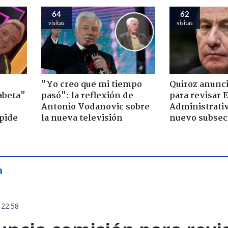
64
62
visitas
visitas
"Yo creo que mi tiempo
Quiroz anunc
abeta"
pasó": la reflexión de
para revisar 
Antonio Vodanovic sobre
Administrativ
pide
la nueva televisión
nuevo subsec
a
 22:58