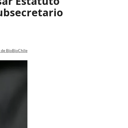
sar Estatuto
ubsecretario
a de BioBioChile