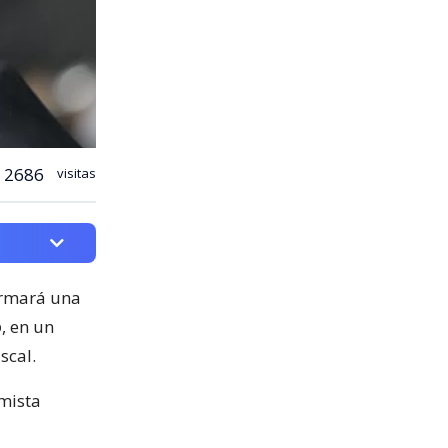
2686
visitas
ormará una
o
, en un
scal.
mista