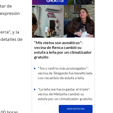
tar de
 expresión
rra”, y la
detalles de
"Mis nietos son asmáticos":
vecina de Renca cambió su
estufa a leña por un climatizador
gratuito
"Tos y resfrío más prolongados":
vecina de Talagante fue beneficiada
con recambio de estufa a leña
"La leña me hacía gastar el triple":
vecino de Melipilla cambió su
estufa por un climatizador gratuito
MÁS NOTICIAS
.00 horas.