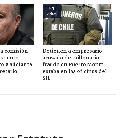
51
visitas
ia comisión
Detienen a empresario
Estatuto
acusado de millonario
o y adelanta
fraude en Puerto Montt:
retario
estaba en las oficinas del
SII